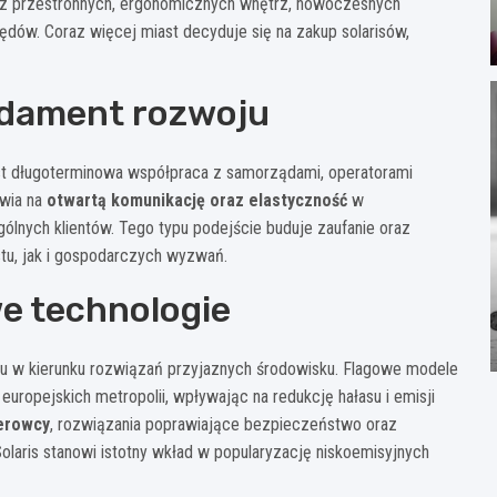
 z przestronnych, ergonomicznych wnętrz, nowoczesnych
dów. Coraz więcej miast decyduje się na zakup solarisów,
ndament rozwoju
st długoterminowa współpraca z samorządami, operatorami
awia na
otwartą komunikację oraz elastyczność
w
nych klientów. Tego typu podejście buduje zaufanie oraz
tu, jak i gospodarczych wyzwań.
we technologie
rtu w kierunku rozwiązań przyjaznych środowisku. Flagowe modele
europejskich metropolii, wpływając na redukcję hałasu i emisji
erowcy
, rozwiązania poprawiające bezpieczeństwo oraz
laris stanowi istotny wkład w popularyzację niskoemisyjnych