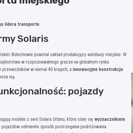
ortu miejskiego
o lidera transportu
rmy Solaris
ńskim Bolechowie powstał zakład produkujący autobusy miejskie. W
edsiębiorstwa w rozpoznawalnego gracza na globalnym rynku
ie przewoźników w niemal 40 krajach, a
innowacyjne konstrukcje
poza nią.
unkcjonalność: pojazdy
ją modele z serii Solaris Urbino, które stały się
wyznacznikiem
h pojazdów odmieniło sposób postrzegania podróżowania