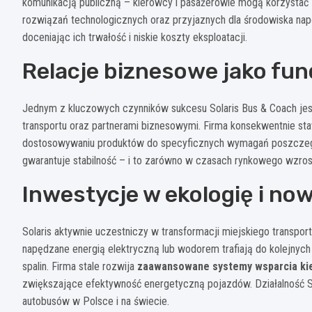
komunikacją publiczną – kierowcy i pasażerowie mogą korzystać
rozwiązań technologicznych oraz przyjaznych dla środowiska napę
doceniając ich trwałość i niskie koszty eksploatacji.
Relacje biznesowe jako fu
Jednym z kluczowych czynników sukcesu Solaris Bus & Coach je
transportu oraz partnerami biznesowymi. Firma konsekwentnie st
dostosowywaniu produktów do specyficznych wymagań poszczegól
gwarantuje stabilność – i to zarówno w czasach rynkowego wzros
Inwestycje w ekologię i no
Solaris aktywnie uczestniczy w transformacji miejskiego transpo
napędzane energią elektryczną lub wodorem trafiają do kolejnych 
spalin. Firma stale rozwija
zaawansowane systemy wsparcia ki
zwiększające efektywność energetyczną pojazdów. Działalność So
autobusów w Polsce i na świecie.