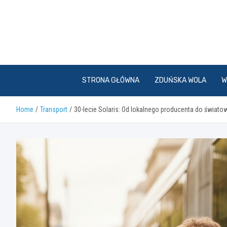
Skip
to
content
STRONA GŁÓWNA
ZDUŃSKA WOLA
W
Home
Transport
30-lecie Solaris: Od lokalnego producenta do świato