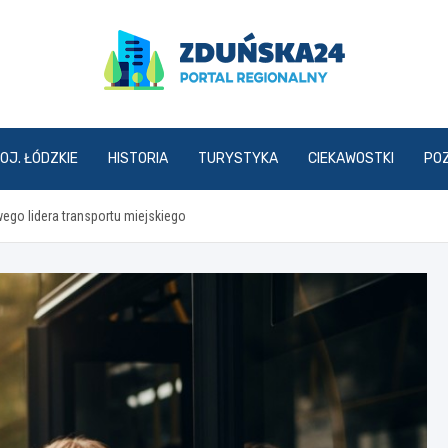
zdunska24.pl
OJ. ŁÓDZKIE
HISTORIA
TURYSTYKA
CIEKAWOSTKI
PO
wego lidera transportu miejskiego