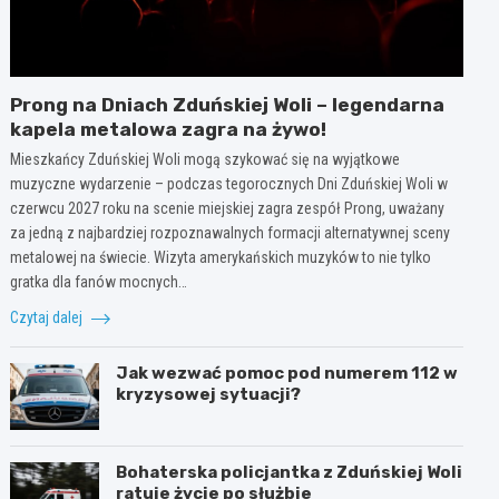
Prong na Dniach Zduńskiej Woli – legendarna
kapela metalowa zagra na żywo!
Mieszkańcy Zduńskiej Woli mogą szykować się na wyjątkowe
muzyczne wydarzenie – podczas tegorocznych Dni Zduńskiej Woli w
czerwcu 2027 roku na scenie miejskiej zagra zespół Prong, uważany
za jedną z najbardziej rozpoznawalnych formacji alternatywnej sceny
metalowej na świecie. Wizyta amerykańskich muzyków to nie tylko
gratka dla fanów mocnych…
Czytaj dalej
Jak wezwać pomoc pod numerem 112 w
kryzysowej sytuacji?
Bohaterska policjantka z Zduńskiej Woli
ratuje życie po służbie