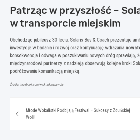
Patrząc w przyszłość – So
w transporcie miejskim
Obchodząc jubileusz 30-lecia, Solaris Bus & Coach prezentuje amb
inwestycje w badania i rozwój oraz kontynuację wdrażania
nowato
konsekwencja i odwaga w poszukiwaniu nowych dróg sprawiają, że m
międzynarodowi partnerzy z nadzieją obserwują kolejne kroki Sol
podróżowaniu komunikacją miejską.
Źródło: facebook.com/mpk.zdunskawola
Nawigacja
Młode Wokalistki Podbijają Festiwal – Sukcesy z Zduńskiej
wpisu
Woli!