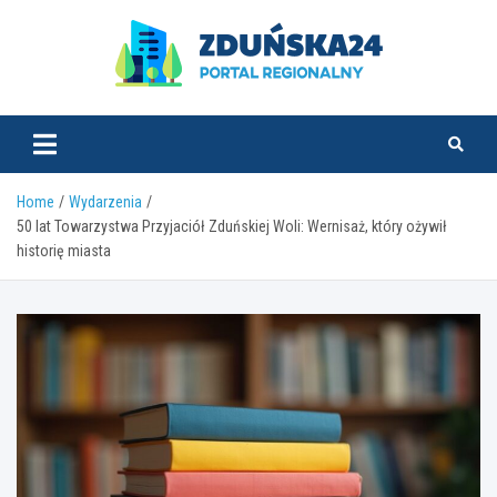
Skip
to
content
zdunska24.pl
Home
Wydarzenia
50 lat Towarzystwa Przyjaciół Zduńskiej Woli: Wernisaż, który ożywił
historię miasta