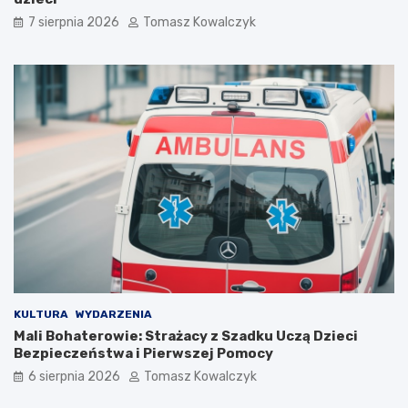
0
7 sierpnia 2026
Tomasz Kowalczyk
2
6
r
o
k
u
KULTURA
WYDARZENIA
Mali Bohaterowie: Strażacy z Szadku Uczą Dzieci
Bezpieczeństwa i Pierwszej Pomocy
6 sierpnia 2026
Tomasz Kowalczyk