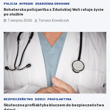
r
r
POLICJA
WYPADKI
ZDARZENIA DROGOWE
o
u
Bohaterska policjantka z Zduńskiej Woli ratuje życie
w
k
po służbie
e
t
d
u
7 sierpnia 2026
Tomasz Kowalczyk
l
r
a
a
t
n
u
a
r
d
y
z
s
b
t
i
ó
o
w
r
!
n
i
k
a
m
i
d
BEZPIECZEŃSTWO
DZIECI
PROFILAKTYKA
o
Skuteczna profilaktyka kluczem do bezpieczeństwa
2
dzieci