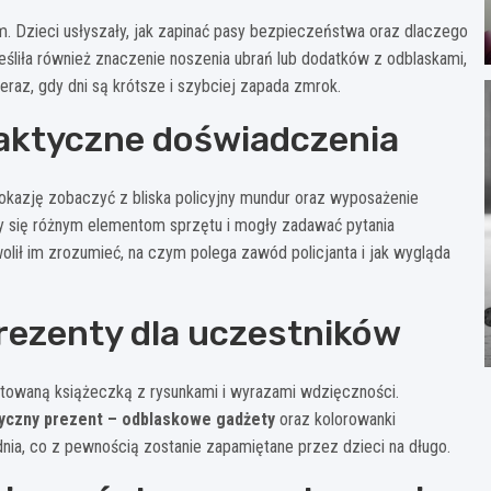
zieci usłyszały, jak zapinać pasy bezpieczeństwa oraz dlaczego
reśliła również znaczenie noszenia ubrań lub dodatków z odblaskami,
raz, gdy dni są krótsze i szybciej zapada zmrok.
aktyczne doświadczenia
 okazję zobaczyć z bliska policyjny mundur oraz wyposażenie
y się różnym elementom sprzętu i mogły zadawać pytania
olił im zrozumieć, na czym polega zawód policjanta i jak wygląda
ezenty dla uczestników
otowaną książeczką z rysunkami i wyrazami wdzięczności.
yczny prezent – odblaskowe gadżety
oraz kolorowanki
nia, co z pewnością zostanie zapamiętane przez dzieci na długo.