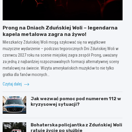
Prong na Dniach Zduńskiej Woli – legendarna
kapela metalowa zagra na żywo!
Mieszkańcy Zduńskiej Woli mogą szykować się na wyjątkowe
muzyczne wydarzenie – podczas tegorocznych Dni Zduńskiej Woli w
czerwcu 2027 roku na scenie miejskiej zagra zespół Prong, uważany
za jedną z najbardziej rozpoznawalnych formacji alternatywnej sceny
metalowej na świecie. Wizyta amerykańskich muzyków to nie tylko
gratka dla fanów mocnych…
Czytaj dalej
Jak wezwać pomoc pod numerem 112 w
kryzysowej sytuacji?
Bohaterska policjantka z Zduńskiej Woli
ratuje życie po służbie