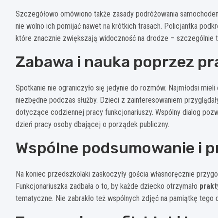
Szczegółowo omówiono także zasady podróżowania samochodem. D
nie wolno ich pomijać nawet na krótkich trasach. Policjantka podk
które znacznie zwiększają widoczność na drodze – szczególnie te
Zabawa i nauka poprzez pr
Spotkanie nie ograniczyło się jedynie do rozmów. Najmłodsi mieli
niezbędne podczas służby. Dzieci z zainteresowaniem przyglądał
dotyczące codziennej pracy funkcjonariuszy. Wspólny dialog pozw
dzień pracy osoby dbającej o porządek publiczny.
Wspólne podsumowanie i pr
Na koniec przedszkolaki zaskoczyły gościa własnoręcznie przyg
Funkcjonariuszka zadbała o to, by każde dziecko otrzymało
prakt
tematyczne. Nie zabrakło też wspólnych zdjęć na pamiątkę tego d