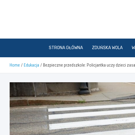
Skip
to
content
STRONA GŁÓWNA
ZDUŃSKA WOLA
W
Home
Edukacja
Bezpieczne przedszkole: Policjantka uczy dzieci za