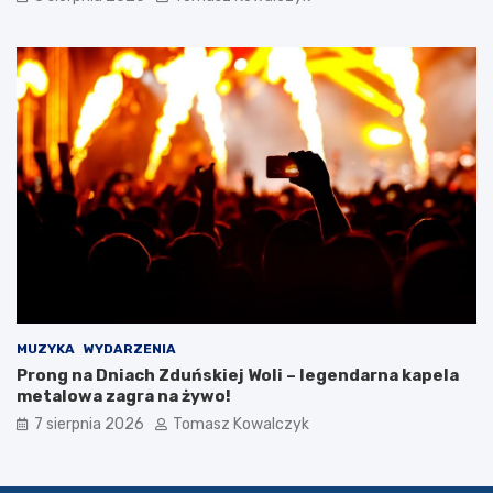
0
2
6
r
o
k
u
MUZYKA
WYDARZENIA
Prong na Dniach Zduńskiej Woli – legendarna kapela
metalowa zagra na żywo!
7 sierpnia 2026
Tomasz Kowalczyk