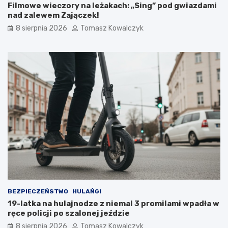
Filmowe wieczory na leżakach: „Sing” pod gwiazdami
o
u
nad zalewem Zajączek!
w
k
e
t
8 sierpnia 2026
Tomasz Kowalczyk
d
u
l
r
a
a
t
n
u
a
r
d
y
z
s
b
t
i
ó
o
w
r
!
n
i
k
a
m
i
BEZPIECZEŃSTWO
HULAŃGI
d
19-latka na hulajnodze z niemal 3 promilami wpadła w
o
ręce policji po szalonej jeździe
2
8 sierpnia 2026
Tomasz Kowalczyk