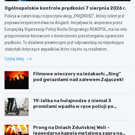
Ogólnopolskie kontrole prędkości 7 sierpnia 2026 r.
Policja w całym kraju rozpoczyna akcję „PRĘDKOŚĆ”, której celem jest
poprawa bezpieczeństwa na drogach. Inicjatywa ta, wspierana przez
Europejską Organizację Policji Ruchu Drogowego ROADPOL, ma na celu
przypomnienie kierowcom o konieczności przestrzegania ograniczeń
prędkości. To działanie prewencyjne jest odpowiedzią na niepokojące
statystyki dotyczące wypadków, które często są rezultatem…
Czytaj dalej
Filmowe wieczory na leżakach: „Sing”
pod gwiazdami nad zalewem Zajączek!
19-latka na hulajnodze z niemal 3
promilami wpadła w ręce policji po
szalonej jeździe
Prong na Dniach Zduńskiej Woli –
legendarna kapela metalowa zagra na