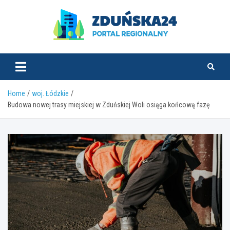
Skip
to
content
zdunska24.pl
Home
woj. Łódzkie
Budowa nowej trasy miejskiej w Zduńskiej Woli osiąga końcową fazę