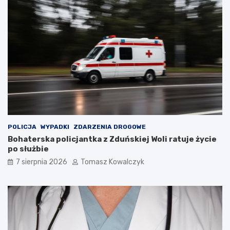
r
d
y
z
s
b
t
i
ó
o
w
r
!
n
i
k
a
m
i
d
POLICJA
WYPADKI
ZDARZENIA DROGOWE
o
Bohaterska policjantka z Zduńskiej Woli ratuje życie
2
po służbie
0
7 sierpnia 2026
Tomasz Kowalczyk
2
6
r
o
k
u