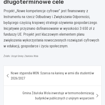
długoterminowe cele
Projekt „Nowe kompetencje cyfrowe” jest finansowany z
Instrumentu na rzecz Odbudowy i Zwiększania Odporności,
będącego częścią krajowej strategii ożywienia gospodarczego.
Inicjatywie przyznano dofinansowanie w wysokości 3 650 zł z
funduszy UE. Projekt jest kluczowym elementem planu
zwiększenia wykorzystania nowoczesnych rozwiązań cyfrowych
w edukacji, gospodarce i życiu społecznym.
Źródło: Urząd Gminy Zduńska Wola
Nawigacja
Nowe stypendia MON: Szansa na karierę w armii dla studentów
wpisu
2026/2027
Gmina Zduńska Wola inwestuje w termomodernizację
budynków publicznych z unijnym wsparciem