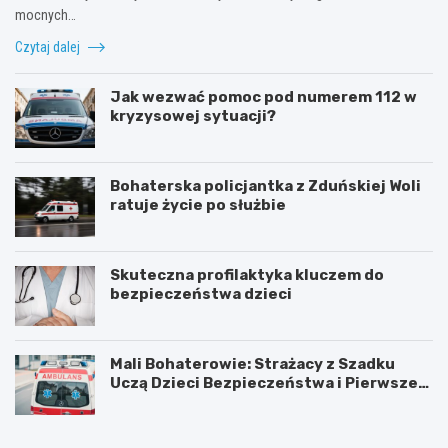
mocnych…
Czytaj dalej
Jak wezwać pomoc pod numerem 112 w
kryzysowej sytuacji?
Bohaterska policjantka z Zduńskiej Woli
ratuje życie po służbie
Skuteczna profilaktyka kluczem do
bezpieczeństwa dzieci
Mali Bohaterowie: Strażacy z Szadku
Uczą Dzieci Bezpieczeństwa i Pierwszej
Pomocy
Z
G
d
m