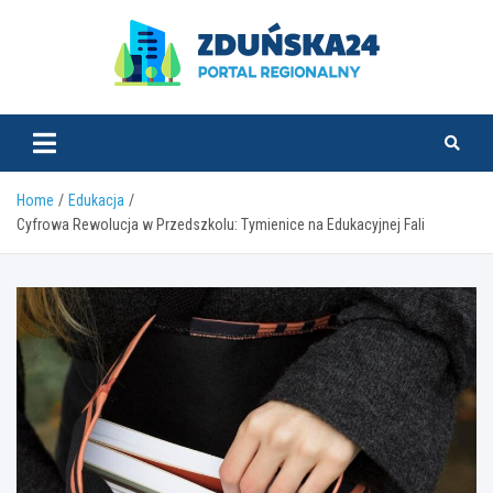
Skip
to
content
zdunska24.pl
Home
Edukacja
Cyfrowa Rewolucja w Przedszkolu: Tymienice na Edukacyjnej Fali