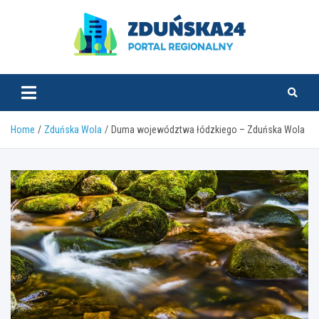
Skip
to
content
zdunska24.pl
Home
Zduńska Wola
Duma województwa łódzkiego – Zduńska Wola