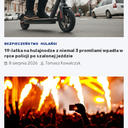
ó
o
w
r
!
n
i
k
a
m
i
BEZPIECZEŃSTWO
HULAŃGI
d
19-latka na hulajnodze z niemal 3 promilami wpadła w
o
ręce policji po szalonej jeździe
2
8 sierpnia 2026
Tomasz Kowalczyk
0
2
6
r
o
k
u