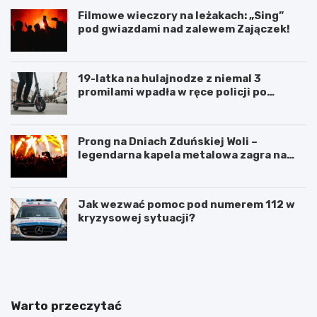
Filmowe wieczory na leżakach: „Sing”
pod gwiazdami nad zalewem Zajączek!
19-latka na hulajnodze z niemal 3
promilami wpadła w ręce policji po
szalonej jeździe
Prong na Dniach Zduńskiej Woli –
legendarna kapela metalowa zagra na
żywo!
Jak wezwać pomoc pod numerem 112 w
kryzysowej sytuacji?
Z
G
d
m
u
i
ń
n
s
a
Warto przeczytać
k
Ł