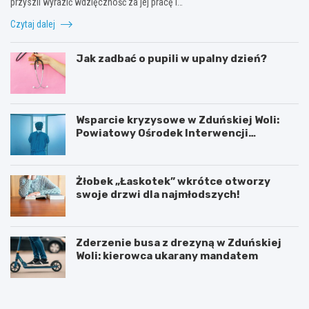
przyszli wyrazić wdzięczność za jej pracę i…
Czytaj dalej
Jak zadbać o pupili w upalny dzień?
Wsparcie kryzysowe w Zduńskiej Woli:
Powiatowy Ośrodek Interwencji
Kryzysowej
Żłobek „Łaskotek” wkrótce otworzy
swoje drzwi dla najmłodszych!
Zderzenie busa z drezyną w Zduńskiej
Woli: kierowca ukarany mandatem
Z
G
d
m
u
i