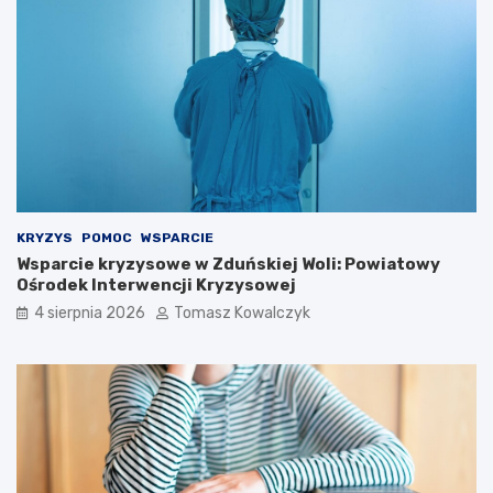
r
d
y
z
s
b
t
i
ó
o
w
r
!
n
i
k
a
m
i
KRYZYS
POMOC
WSPARCIE
d
Wsparcie kryzysowe w Zduńskiej Woli: Powiatowy
o
Ośrodek Interwencji Kryzysowej
2
4 sierpnia 2026
Tomasz Kowalczyk
0
2
6
r
o
k
u