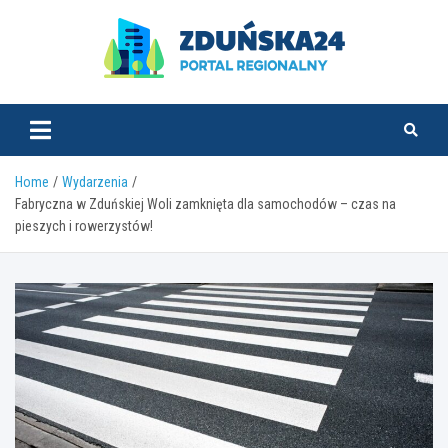
Skip
to
content
zdunska24.pl
Home
Wydarzenia
Fabryczna w Zduńskiej Woli zamknięta dla samochodów – czas na
pieszych i rowerzystów!