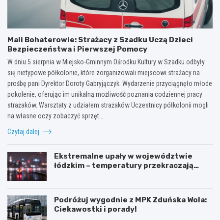
Mali Bohaterowie: Strażacy z Szadku Uczą Dzieci
Bezpieczeństwa i Pierwszej Pomocy
W dniu 5 sierpnia w Miejsko-Gminnym Ośrodku Kultury w Szadku odbyły
się nietypowe półkolonie, które zorganizowali miejscowi strażacy na
prośbę pani Dyrektor Doroty Gabryjączyk. Wydarzenie przyciągnęło młode
pokolenie, oferując im unikalną możliwość poznania codziennej pracy
strażaków. Warsztaty z udziałem strażaków Uczestnicy półkolonii mogli
na własne oczy zobaczyć sprzęt…
Czytaj dalej
Ekstremalne upały w województwie
łódzkim – temperatury przekraczają
35ºC!
Podróżuj wygodnie z MPK Zduńska Wola:
Ciekawostki i porady!