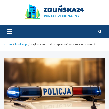
Skip
to
content
zdunska24.pl
Home
Edukacja
Hejt w sieci: Jak rozpoznać wołanie o pomoc?