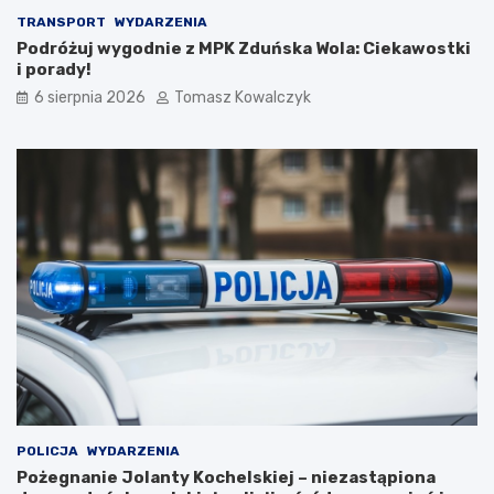
d
TRANSPORT
WYDARZENIA
o
Podróżuj wygodnie z MPK Zduńska Wola: Ciekawostki
2
i porady!
0
6 sierpnia 2026
Tomasz Kowalczyk
2
6
r
o
k
u
POLICJA
WYDARZENIA
Pożegnanie Jolanty Kochelskiej – niezastąpiona