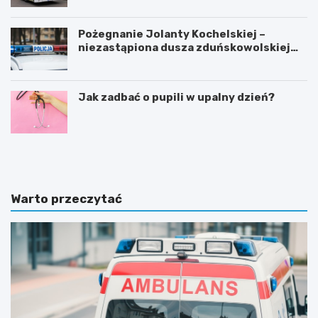
Pożegnanie Jolanty Kochelskiej –
niezastąpiona dusza zduńskowolskiej
policji wśród wspomnień i podziękowań
Jak zadbać o pupili w upalny dzień?
Z
G
d
m
u
i
ń
n
s
a
Warto przeczytać
k
Ł
a
a
W
s
o
k
l
m
a
o
i
d
n
e
w
r