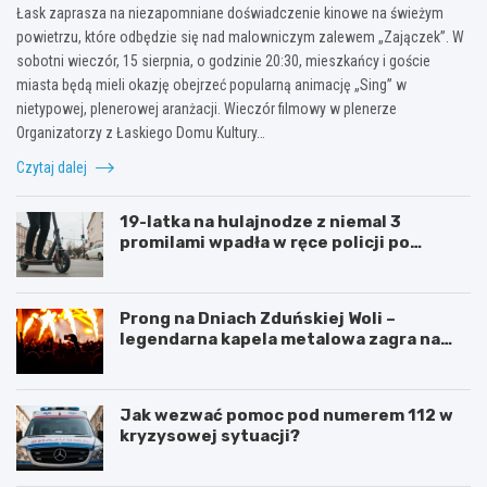
Łask zaprasza na niezapomniane doświadczenie kinowe na świeżym
powietrzu, które odbędzie się nad malowniczym zalewem „Zajączek”. W
sobotni wieczór, 15 sierpnia, o godzinie 20:30, mieszkańcy i goście
miasta będą mieli okazję obejrzeć popularną animację „Sing” w
nietypowej, plenerowej aranżacji. Wieczór filmowy w plenerze
Organizatorzy z Łaskiego Domu Kultury…
Czytaj dalej
19-latka na hulajnodze z niemal 3
promilami wpadła w ręce policji po
szalonej jeździe
Prong na Dniach Zduńskiej Woli –
legendarna kapela metalowa zagra na
żywo!
Jak wezwać pomoc pod numerem 112 w
kryzysowej sytuacji?