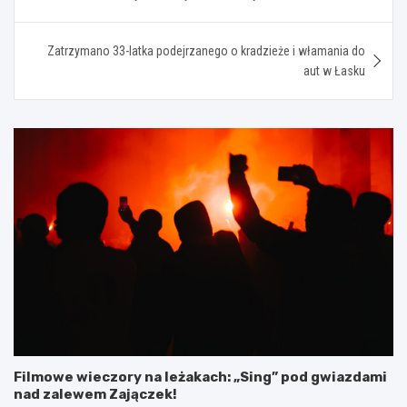
wpisu
Zatrzymano 33-latka podejrzanego o kradzieże i włamania do
aut w Łasku
Filmowe wieczory na leżakach: „Sing” pod gwiazdami
nad zalewem Zajączek!