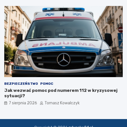
r
o
k
u
BEZPIECZEŃSTWO
POMOC
Jak wezwać pomoc pod numerem 112 w kryzysowej
sytuacji?
7 sierpnia 2026
Tomasz Kowalczyk