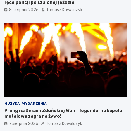
ręce policji po szalonej jeździe
e
t
d
u
8 sierpnia 2026
Tomasz Kowalczyk
l
r
a
a
t
n
u
a
r
d
y
z
s
b
t
i
ó
o
w
r
!
n
i
k
a
m
i
d
MUZYKA
WYDARZENIA
o
Prong na Dniach Zduńskiej Woli – legendarna kapela
2
metalowa zagra na żywo!
0
7 sierpnia 2026
Tomasz Kowalczyk
2
6