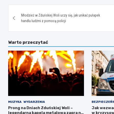
Nawigacja
Młodzież w Zduńskiej Woli uczy się, jak unikać pułapek
wpisu
handlu ludźmi z pomocą policji
Warto przeczytać
MUZYKA
WYDARZENIA
BEZPIECZEŃ
Prong na Dniach Zduńskiej Woli –
Jak wezwa
legendarna kapela metalowa zagra na
w kryzysow