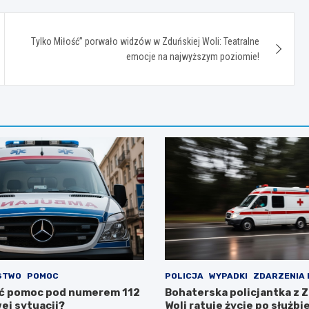
Tylko Miłość” porwało widzów w Zduńskiej Woli: Teatralne
emocje na najwyższym poziomie!
STWO
POMOC
POLICJA
WYPADKI
ZDARZENIA
ć pomoc pod numerem 112
Bohaterska policjantka z 
ej sytuacji?
Woli ratuje życie po służbi