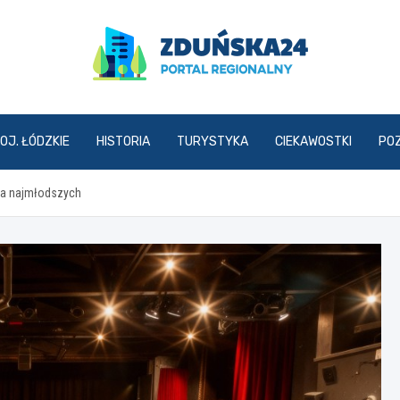
zdunska24.pl
OJ. ŁÓDZKIE
HISTORIA
TURYSTYKA
CIEKAWOSTKI
PO
dla najmłodszych