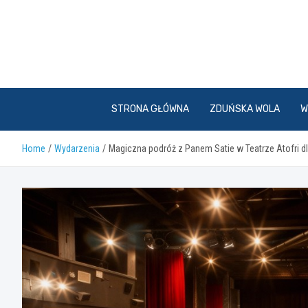
Skip
to
content
STRONA GŁÓWNA
ZDUŃSKA WOLA
W
Home
Wydarzenia
Magiczna podróż z Panem Satie w Teatrze Atofri 