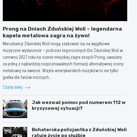
Prong na Dniach Zduńskiej Woli – legendarna
kapela metalowa zagra na żywo!
Mieszkańcy Zduńskiej Woli mogą szykować się na wyjątkowe
muzyczne wydarzenie – podczas tegorocznych Dni Zduńskiej Woli w
czerwcu 2027 roku na scenie miejskiej zagra zespół Prong, uważany
za jedną z najbardziej rozpoznawalnych formacji alternatywnej sceny
metalowej na świecie. Wizyta amerykańskich muzyków to nie tylko
gratka dla fanów mocnych…
Czytaj dalej
Jak wezwać pomoc pod numerem 112 w
kryzysowej sytuacji?
Bohaterska policjantka z Zduńskiej Woli
ratuje życie po służbie