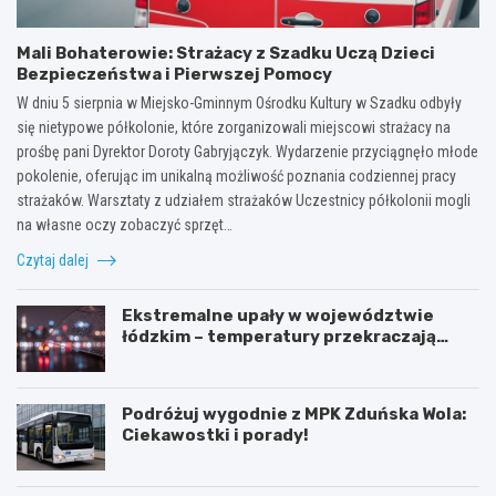
Mali Bohaterowie: Strażacy z Szadku Uczą Dzieci
Bezpieczeństwa i Pierwszej Pomocy
W dniu 5 sierpnia w Miejsko-Gminnym Ośrodku Kultury w Szadku odbyły
się nietypowe półkolonie, które zorganizowali miejscowi strażacy na
prośbę pani Dyrektor Doroty Gabryjączyk. Wydarzenie przyciągnęło młode
pokolenie, oferując im unikalną możliwość poznania codziennej pracy
strażaków. Warsztaty z udziałem strażaków Uczestnicy półkolonii mogli
na własne oczy zobaczyć sprzęt…
Czytaj dalej
Ekstremalne upały w województwie
łódzkim – temperatury przekraczają
35ºC!
Podróżuj wygodnie z MPK Zduńska Wola:
Ciekawostki i porady!