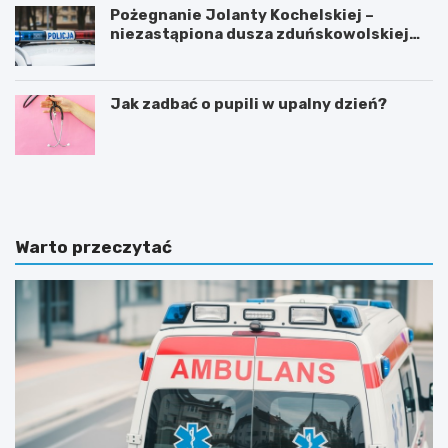
Pożegnanie Jolanty Kochelskiej –
niezastąpiona dusza zduńskowolskiej
policji wśród wspomnień i podziękowań
Jak zadbać o pupili w upalny dzień?
Z
G
d
m
u
i
ń
n
s
a
Warto przeczytać
k
Ł
a
a
W
s
o
k
l
m
a
o
i
d
n
e
w
r
e
n
s
i