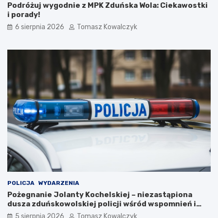
o
Podróżuj wygodnie z MPK Zduńska Wola: Ciekawostki
2
i porady!
0
6 sierpnia 2026
Tomasz Kowalczyk
2
6
r
o
k
u
POLICJA
WYDARZENIA
Pożegnanie Jolanty Kochelskiej – niezastąpiona
dusza zduńskowolskiej policji wśród wspomnień i
podziękowań
5 sierpnia 2026
Tomasz Kowalczyk