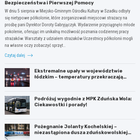
Bezpieczeństwa i Pierwszej Pomocy
W dniu 5 sierpnia w Miejsko-Gminnym Ośrodku Kultury w Szadku odbyły
się nietypowe półkolonie, które zorganizowali miejscowi strażacy na
prośbę pani Dyrektor Doroty Gabryjączyk. Wydarzenie przyciągnęło młode
pokolenie, oferując im unikalną możliwość poznania codziennej pracy
strażaków. Warsztaty z udziałem strażaków Uczestnicy półkolonii mogli
na własne oczy zobaczyć sprzęt…
Czytaj dalej
Ekstremalne upały w województwie
łódzkim – temperatury przekraczają
35ºC!
Podróżuj wygodnie z MPK Zduńska Wola:
Ciekawostki i porady!
Pożegnanie Jolanty Kochelskiej –
niezastąpiona dusza zduńskowolskiej
policji wśród wspomnień i podziękowań