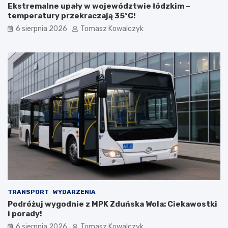
Ekstremalne upały w województwie łódzkim –
w
k
temperatury przekraczają 35ºC!
e
t
d
u
6 sierpnia 2026
Tomasz Kowalczyk
l
r
a
a
t
n
u
a
r
d
y
z
s
b
t
i
ó
o
w
r
!
n
i
k
a
m
i
d
TRANSPORT
WYDARZENIA
o
Podróżuj wygodnie z MPK Zduńska Wola: Ciekawostki
2
i porady!
0
6 sierpnia 2026
Tomasz Kowalczyk