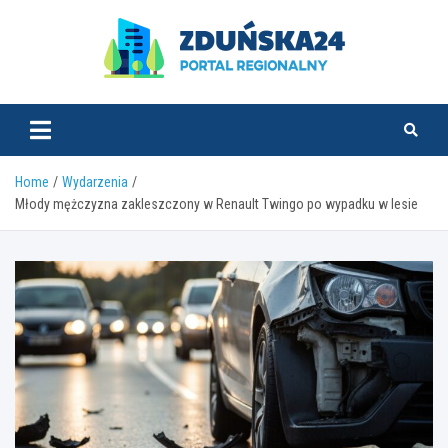
Skip
to
content
zdunska24.pl
Home
Wydarzenia
Młody mężczyzna zakleszczony w Renault Twingo po wypadku w lesie