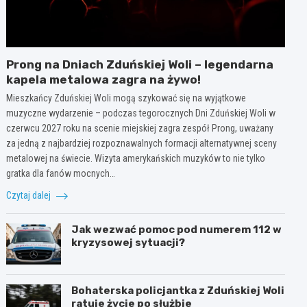
Prong na Dniach Zduńskiej Woli – legendarna
kapela metalowa zagra na żywo!
Mieszkańcy Zduńskiej Woli mogą szykować się na wyjątkowe
muzyczne wydarzenie – podczas tegorocznych Dni Zduńskiej Woli w
czerwcu 2027 roku na scenie miejskiej zagra zespół Prong, uważany
za jedną z najbardziej rozpoznawalnych formacji alternatywnej sceny
metalowej na świecie. Wizyta amerykańskich muzyków to nie tylko
gratka dla fanów mocnych…
Czytaj dalej
Jak wezwać pomoc pod numerem 112 w
kryzysowej sytuacji?
Bohaterska policjantka z Zduńskiej Woli
ratuje życie po służbie