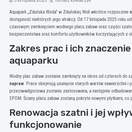
5 listopada 2025
Tomasz Kowalczyk
Aquapark „Zduńska Woda” w Zduńskiej Woli wkrótce rozpocznie
n
dostępność niektórych jego atrakcji. Od 17 listopada 2025 roku 
czasowym zamknięciem wodnego placu zabaw oraz części szatni.
bezpieczeństwa oraz komfortu użytkowników korzystających z ob
Zakres prac i ich znaczeni
aquaparku
Wodny plac zabaw zostanie zamknięty na okres od czterech do s
napraw
. Prace obejmują usunięcie starych warstw nawierzchni i p
przeciwwilgociowa zostanie zastosowana, a następnie odbudowan
EPDM. Ściany placu zabaw zostaną pokryte nowymi płytkami, co po
Renowacja szatni i jej wpł
funkcjonowanie