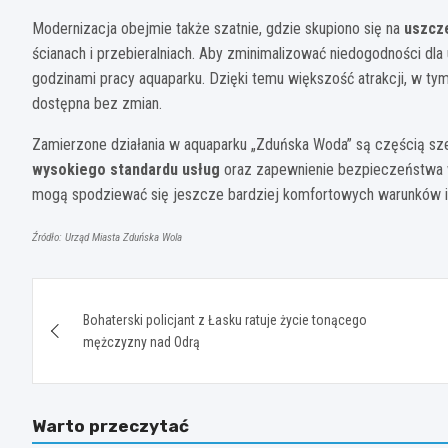
Modernizacja obejmie także szatnie, gdzie skupiono się na
uszcze
ścianach i przebieralniach. Aby zminimalizować niedogodności d
godzinami pracy aquaparku. Dzięki temu większość atrakcji, w ty
dostępna bez zmian.
Zamierzone działania w aquaparku „Zduńska Woda” są częścią sze
wysokiego standardu usług
oraz zapewnienie bezpieczeństwa 
mogą spodziewać się jeszcze bardziej komfortowych warunków i 
Źródło: Urząd Miasta Zduńska Wola
Nawigacja
Bohaterski policjant z Łasku ratuje życie tonącego
wpisu
mężczyzny nad Odrą
Warto przeczytać