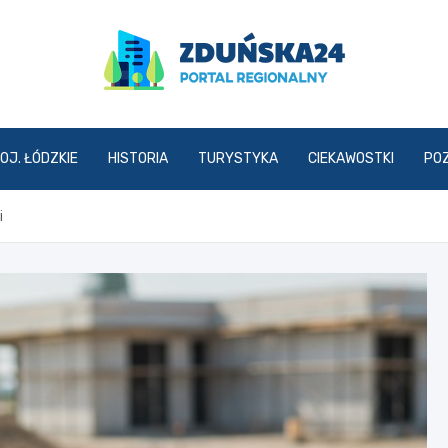
zdunska24.pl
OJ. ŁÓDZKIE
HISTORIA
TURYSTYKA
CIEKAWOSTKI
PO
i