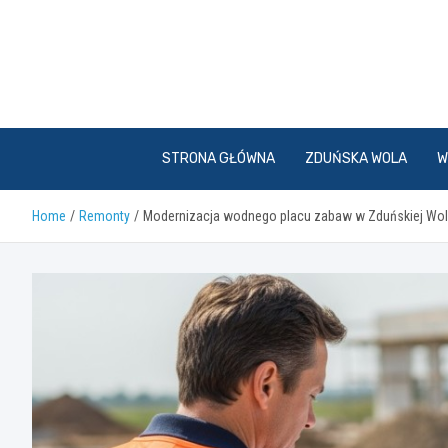
Skip
to
content
STRONA GŁÓWNA
ZDUŃSKA WOLA
W
Home
Remonty
Modernizacja wodnego placu zabaw w Zduńskiej Wol