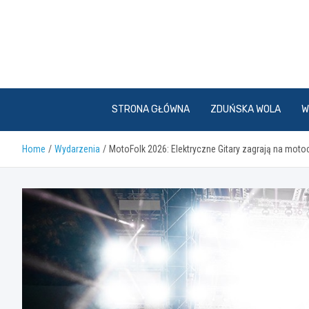
Skip
to
content
STRONA GŁÓWNA
ZDUŃSKA WOLA
W
Home
Wydarzenia
MotoFolk 2026: Elektryczne Gitary zagrają na motoc