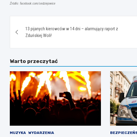
Źródło: facebook.com/sedziejowice
Nawigacja
13 pijanych kierowców w 14 dni – alarmujący raport z
wpisu
Zduńskiej Woli!
Warto przeczytać
MUZYKA
WYDARZENIA
BEZPIECZEŃ