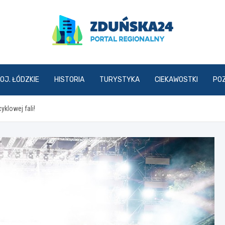
zdunska24.pl
OJ. ŁÓDZKIE
HISTORIA
TURYSTYKA
CIEKAWOSTKI
PO
yklowej fali!