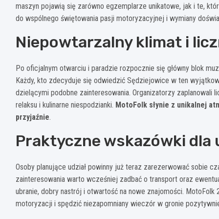
maszyn pojawią się zarówno egzemplarze unikatowe, jak i te, które
do wspólnego świętowania pasji motoryzacyjnej i wymiany doświ
Niepowtarzalny klimat i lic
Po oficjalnym otwarciu i paradzie rozpocznie się główny blok muz
Każdy, kto zdecyduje się odwiedzić Sędziejowice w ten wyjątkowy
dzielącymi podobne zainteresowania. Organizatorzy zaplanowali 
relaksu i kulinarne niespodzianki.
MotoFolk słynie z unikalnej at
przyjaźnie
.
Praktyczne wskazówki dla
Osoby planujące udział powinny już teraz zarezerwować sobie cz
zainteresowania warto wcześniej zadbać o transport oraz ewentua
ubranie, dobry nastrój i otwartość na nowe znajomości. MotoFolk 
motoryzacji i spędzić niezapomniany wieczór w gronie pozytywnie