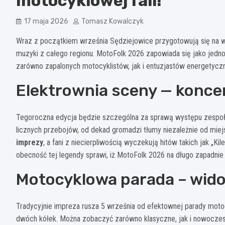
motocyklowej fali!
17 maja 2026
Tomasz Kowalczyk
Wraz z początkiem września Sędziejowice przygotowują się na wy
muzyki z całego regionu. MotoFolk 2026 zapowiada się jako jedno
zarówno zapalonych motocyklistów, jak i entuzjastów energetycz
Elektrownia sceny — konce
Tegoroczna edycja będzie szczególna za sprawą występu zespołu E
licznych przebojów, od dekad gromadzi tłumy niezależnie od mie
imprezy
, a fani z niecierpliwością wyczekują hitów takich jak „Kil
obecność tej legendy sprawi, iż MotoFolk 2026 na długo zapadnie
Motocyklowa parada – wid
Tradycyjnie impreza rusza 5 września od efektownej parady moto
dwóch kółek. Można zobaczyć zarówno klasyczne, jak i nowoczesne 