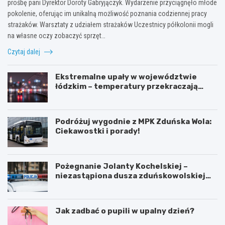
prośbę pani Dyrektor Doroty Gabryjączyk. Wydarzenie przyciągnęło młode
pokolenie, oferując im unikalną możliwość poznania codziennej pracy
strażaków. Warsztaty z udziałem strażaków Uczestnicy półkolonii mogli
na własne oczy zobaczyć sprzęt…
Czytaj dalej
Ekstremalne upały w województwie
łódzkim – temperatury przekraczają
35ºC!
Podróżuj wygodnie z MPK Zduńska Wola:
Ciekawostki i porady!
Pożegnanie Jolanty Kochelskiej –
niezastąpiona dusza zduńskowolskiej
policji wśród wspomnień i podziękowań
Jak zadbać o pupili w upalny dzień?