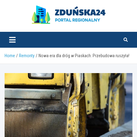
Skip
to
content
zdunska24.pl
Home
Remonty
Nowa era dla dróg w Piaskach: Przebudowa ruszyła!