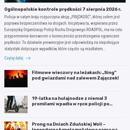
Ogólnopolskie kontrole prędkości 7 sierpnia 2026 r.
Policja w całym kraju rozpoczyna akcję „PRĘDKOŚĆ”, której celem jest
poprawa bezpieczeństwa na drogach. Inicjatywa ta, wspierana przez
Europejską Organizację Policji Ruchu Drogowego ROADPOL, ma na celu
przypomnienie kierowcom o konieczności przestrzegania ograniczeń
prędkości. To działanie prewencyjne jest odpowiedzią na niepokojące
statystyki dotyczące wypadków, które często są rezultatem…
Czytaj dalej
Filmowe wieczory na leżakach: „Sing”
pod gwiazdami nad zalewem Zajączek!
19-latka na hulajnodze z niemal 3
promilami wpadła w ręce policji po
szalonej jeździe
Prong na Dniach Zduńskiej Woli –
legendarna kapela metalowa zagra na