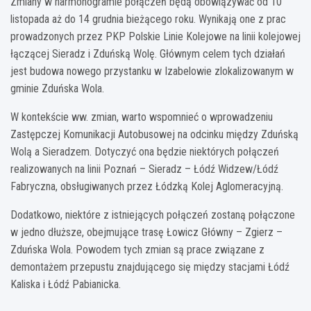
Zmiany w harmonogramie połączeń będą obowiązywać od 10
listopada aż do 14 grudnia bieżącego roku. Wynikają one z prac
prowadzonych przez PKP Polskie Linie Kolejowe na linii kolejowej
łączącej Sieradz i Zduńską Wolę. Głównym celem tych działań
jest budowa nowego przystanku w Izabelowie zlokalizowanym w
gminie Zduńska Wola.
W kontekście ww. zmian, warto wspomnieć o wprowadzeniu
Zastępczej Komunikacji Autobusowej na odcinku między Zduńską
Wolą a Sieradzem. Dotyczyć ona będzie niektórych połączeń
realizowanych na linii Poznań – Sieradz – Łódź Widzew/Łódź
Fabryczna, obsługiwanych przez Łódzką Kolej Aglomeracyjną.
Dodatkowo, niektóre z istniejących połączeń zostaną połączone
w jedno dłuższe, obejmujące trasę Łowicz Główny – Zgierz –
Zduńska Wola. Powodem tych zmian są prace związane z
demontażem przepustu znajdującego się między stacjami Łódź
Kaliska i Łódź Pabianicka.