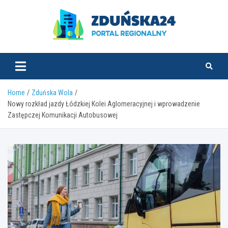
Skip
to
content
zdunska24.pl
Home
Zduńska Wola
Nowy rozkład jazdy Łódzkiej Kolei Aglomeracyjnej i wprowadzenie
Zastępczej Komunikacji Autobusowej