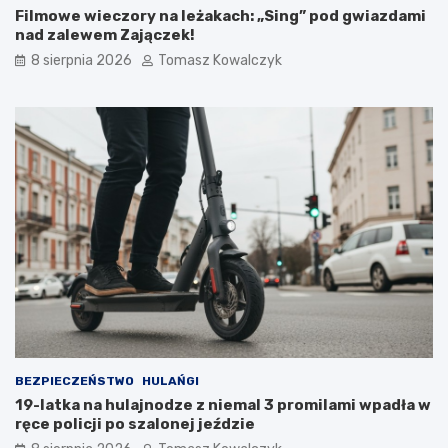
Filmowe wieczory na leżakach: „Sing” pod gwiazdami
o
u
nad zalewem Zajączek!
w
k
e
t
8 sierpnia 2026
Tomasz Kowalczyk
d
u
l
r
a
a
t
n
u
a
r
d
y
z
s
b
t
i
ó
o
w
r
!
n
i
k
a
m
i
BEZPIECZEŃSTWO
HULAŃGI
d
19-latka na hulajnodze z niemal 3 promilami wpadła w
o
ręce policji po szalonej jeździe
2