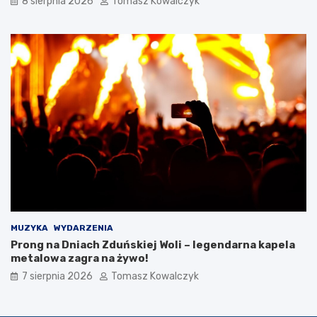
8 sierpnia 2026
Tomasz Kowalczyk
0
2
6
r
o
k
u
MUZYKA
WYDARZENIA
Prong na Dniach Zduńskiej Woli – legendarna kapela
metalowa zagra na żywo!
7 sierpnia 2026
Tomasz Kowalczyk