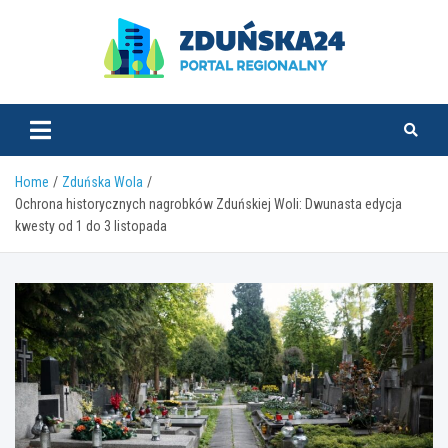
Skip
to
content
zdunska24.pl
Home
Zduńska Wola
Ochrona historycznych nagrobków Zduńskiej Woli: Dwunasta edycja
kwesty od 1 do 3 listopada