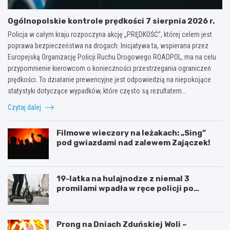
Ogólnopolskie kontrole prędkości 7 sierpnia 2026 r.
Policja w całym kraju rozpoczyna akcję „PRĘDKOŚĆ”, której celem jest
poprawa bezpieczeństwa na drogach. Inicjatywa ta, wspierana przez
Europejską Organizację Policji Ruchu Drogowego ROADPOL, ma na celu
przypomnienie kierowcom o konieczności przestrzegania ograniczeń
prędkości. To działanie prewencyjne jest odpowiedzią na niepokojące
statystyki dotyczące wypadków, które często są rezultatem…
Czytaj dalej
Filmowe wieczory na leżakach: „Sing”
pod gwiazdami nad zalewem Zajączek!
19-latka na hulajnodze z niemal 3
promilami wpadła w ręce policji po
szalonej jeździe
Prong na Dniach Zduńskiej Woli –