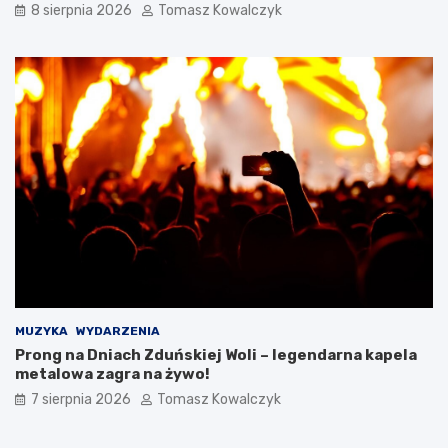
8 sierpnia 2026
Tomasz Kowalczyk
0
2
6
r
o
k
u
MUZYKA
WYDARZENIA
Prong na Dniach Zduńskiej Woli – legendarna kapela
metalowa zagra na żywo!
7 sierpnia 2026
Tomasz Kowalczyk