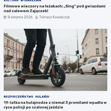
KULTURA
WYDARZENIA
r
r
Filmowe wieczory na leżakach: „Sing” pod gwiazdami
o
u
nad zalewem Zajączek!
w
k
e
t
8 sierpnia 2026
Tomasz Kowalczyk
d
u
l
r
a
a
t
n
u
a
r
d
y
z
s
b
t
i
ó
o
w
r
!
n
i
k
a
m
i
BEZPIECZEŃSTWO
HULAŃGI
d
19-latka na hulajnodze z niemal 3 promilami wpadła w
o
ręce policji po szalonej jeździe
2