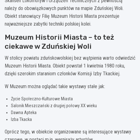
Skansen Lokomotyw i Urządzeń Technicznych z pewnością
należy do obowiązkowych punktów na mapie Zduńskiej Woli.
Obiekt stanowiący Filię Muzeum Historii Miasta prezentuje
najważniejsze zabytki techniki polskiej kolei.
Muzeum Historii Miasta – to też
ciekawe w Zduńskiej Woli
W stolicy powiatu zduńskowolskiej bez wątpienia warto odwiedzić
Muzeum Historii Miasta. Obiekt powstał 1 kwietnia 1980 roku,
dzięki szerokim staraniom członków Komisji Izby Tkackiej.
W Muzeum można oglądać takie wystawy stałe jak:
Życie Społeczno-Kulturowe Miasta
Salonik Mieszczański z drugiej połowy XX wieku
Dawna Apteka
Izba Tkacka
Oprócz tego, w obiekcie organizowane są interesujące wystawy
czasowe, w postaci m.in. wernisaży artystów.