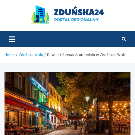
Skip
to
content
zdunska24.pl
Home
Zduńska Wola
Odwiedź Browar Staropolski w Zduńskiej Woli