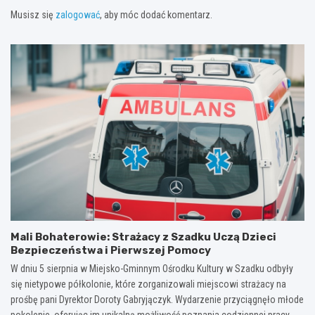
Musisz się
zalogować
, aby móc dodać komentarz.
Mali Bohaterowie: Strażacy z Szadku Uczą Dzieci
Bezpieczeństwa i Pierwszej Pomocy
W dniu 5 sierpnia w Miejsko-Gminnym Ośrodku Kultury w Szadku odbyły
się nietypowe półkolonie, które zorganizowali miejscowi strażacy na
prośbę pani Dyrektor Doroty Gabryjączyk. Wydarzenie przyciągnęło młode
pokolenie, oferując im unikalną możliwość poznania codziennej pracy