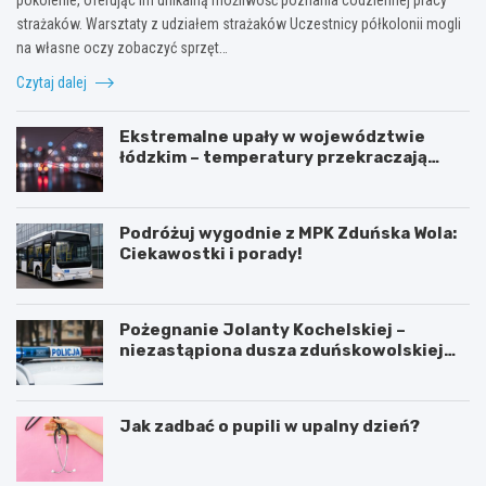
strażaków. Warsztaty z udziałem strażaków Uczestnicy półkolonii mogli
na własne oczy zobaczyć sprzęt…
Czytaj dalej
Ekstremalne upały w województwie
łódzkim – temperatury przekraczają
35ºC!
Podróżuj wygodnie z MPK Zduńska Wola:
Ciekawostki i porady!
Pożegnanie Jolanty Kochelskiej –
niezastąpiona dusza zduńskowolskiej
policji wśród wspomnień i podziękowań
Jak zadbać o pupili w upalny dzień?
Z
G