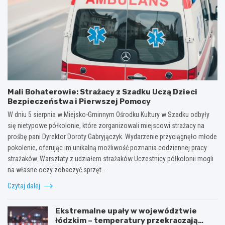
Mali Bohaterowie: Strażacy z Szadku Uczą Dzieci
Bezpieczeństwa i Pierwszej Pomocy
W dniu 5 sierpnia w Miejsko-Gminnym Ośrodku Kultury w Szadku odbyły
się nietypowe półkolonie, które zorganizowali miejscowi strażacy na
prośbę pani Dyrektor Doroty Gabryjączyk. Wydarzenie przyciągnęło młode
pokolenie, oferując im unikalną możliwość poznania codziennej pracy
strażaków. Warsztaty z udziałem strażaków Uczestnicy półkolonii mogli
na własne oczy zobaczyć sprzęt…
Czytaj dalej
Ekstremalne upały w województwie
łódzkim – temperatury przekraczają