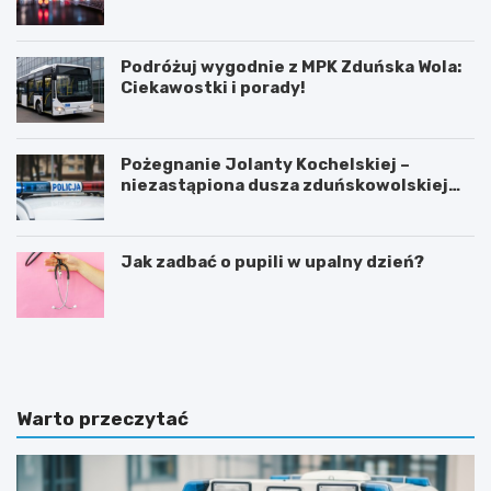
35ºC!
Podróżuj wygodnie z MPK Zduńska Wola:
Ciekawostki i porady!
Pożegnanie Jolanty Kochelskiej –
niezastąpiona dusza zduńskowolskiej
policji wśród wspomnień i podziękowań
Jak zadbać o pupili w upalny dzień?
Z
G
d
m
u
i
ń
n
s
a
Warto przeczytać
k
Ł
a
a
W
s
o
k