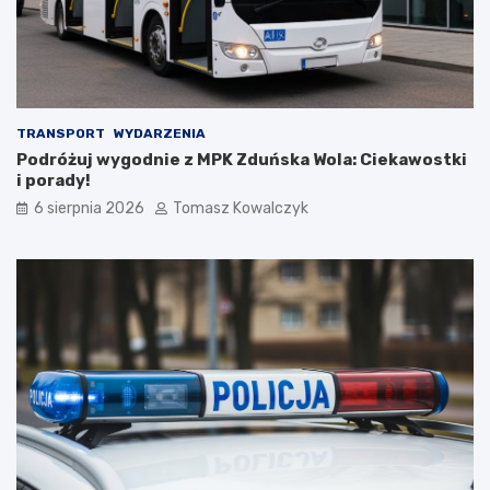
!
n
i
k
a
m
i
d
TRANSPORT
WYDARZENIA
o
Podróżuj wygodnie z MPK Zduńska Wola: Ciekawostki
2
i porady!
0
6 sierpnia 2026
Tomasz Kowalczyk
2
6
r
o
k
u