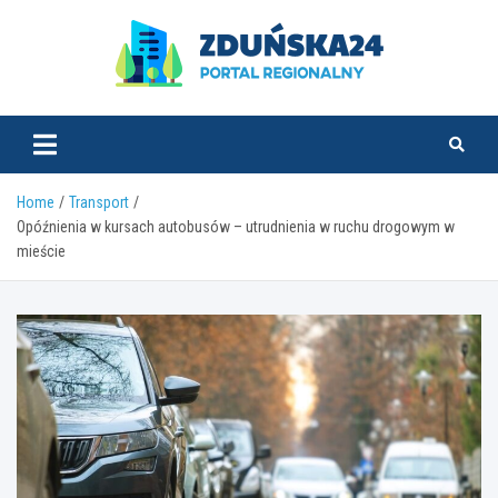
Skip
to
content
zdunska24.pl
Home
Transport
Opóźnienia w kursach autobusów – utrudnienia w ruchu drogowym w
mieście