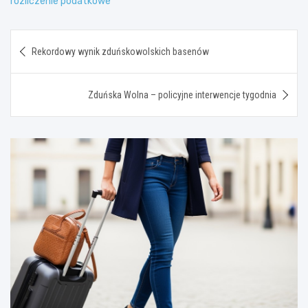
rozliczenie podatkowe
Nawigacja
Rekordowy wynik zduńskowolskich basenów
wpisu
Zduńska Wolna – policyjne interwencje tygodnia