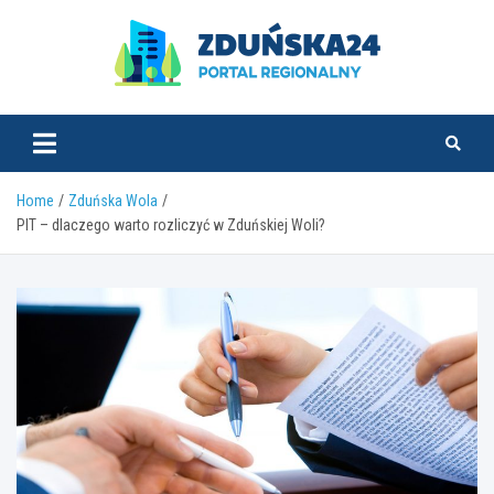
Skip
to
content
zdunska24.pl
Home
Zduńska Wola
PIT – dlaczego warto rozliczyć w Zduńskiej Woli?