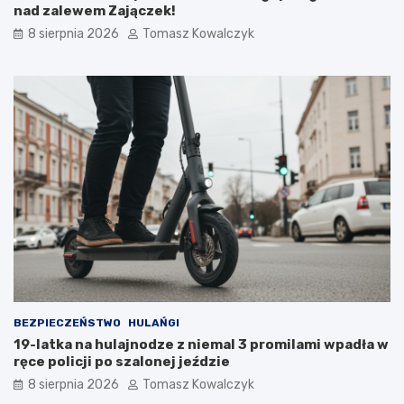
o
nad zalewem Zajączek!
2
8 sierpnia 2026
Tomasz Kowalczyk
0
2
6
r
o
k
u
BEZPIECZEŃSTWO
HULAŃGI
19-latka na hulajnodze z niemal 3 promilami wpadła w
ręce policji po szalonej jeździe
8 sierpnia 2026
Tomasz Kowalczyk