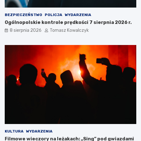
e
t
r
r
BEZPIECZEŃSTWO
POLICJA
WYDARZENIA
o
u
Ogólnopolskie kontrole prędkości 7 sierpnia 2026 r.
w
k
e
t
8 sierpnia 2026
Tomasz Kowalczyk
d
u
l
r
a
a
t
n
u
a
r
d
y
z
s
b
t
i
ó
o
w
r
!
n
i
k
a
m
i
KULTURA
WYDARZENIA
d
Filmowe wieczory na leżakach: „Sing” pod gwiazdami