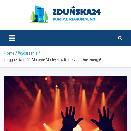
Skip
to
content
zdunska24.pl
Home
Wydarzenia
Reggae Radość: Majowe Marleyki w Ratuszu pełne energii!