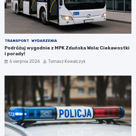
!
n
i
k
a
m
i
d
TRANSPORT
WYDARZENIA
o
Podróżuj wygodnie z MPK Zduńska Wola: Ciekawostki
2
i porady!
0
6 sierpnia 2026
Tomasz Kowalczyk
2
6
r
o
k
u