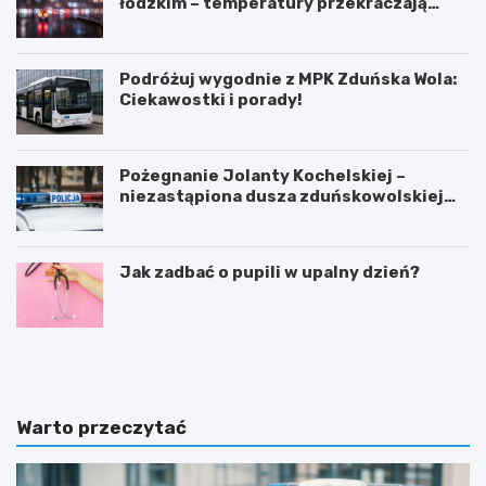
łódzkim – temperatury przekraczają
35ºC!
Podróżuj wygodnie z MPK Zduńska Wola:
Ciekawostki i porady!
Pożegnanie Jolanty Kochelskiej –
niezastąpiona dusza zduńskowolskiej
policji wśród wspomnień i podziękowań
Jak zadbać o pupili w upalny dzień?
Z
G
d
m
u
i
ń
n
s
a
Warto przeczytać
k
Ł
a
a
W
s