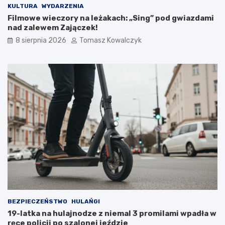
e
t
KULTURA
WYDARZENIA
r
r
Filmowe wieczory na leżakach: „Sing” pod gwiazdami
o
u
nad zalewem Zajączek!
w
k
e
t
8 sierpnia 2026
Tomasz Kowalczyk
d
u
l
r
a
a
t
n
u
a
r
d
y
z
s
b
t
i
ó
o
w
r
!
n
i
k
a
m
i
BEZPIECZEŃSTWO
HULAŃGI
d
19-latka na hulajnodze z niemal 3 promilami wpadła w
o
ręce policji po szalonej jeździe