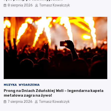
2
8 sierpnia 2026
Tomasz Kowalczyk
0
2
6
r
o
k
u
MUZYKA
WYDARZENIA
Prong na Dniach Zduńskiej Woli – legendarna kapela
metalowa zagra na żywo!
7 sierpnia 2026
Tomasz Kowalczyk