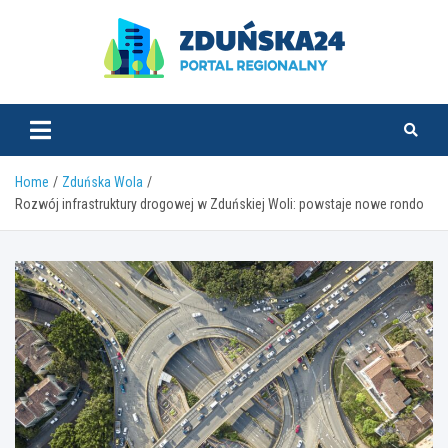
Skip
to
content
zdunska24.pl
Home
Zduńska Wola
Rozwój infrastruktury drogowej w Zduńskiej Woli: powstaje nowe rondo