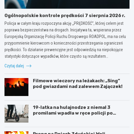
Ogólnopolskie kontrole prędkości 7 sierpnia 2026 r.
Policja w całym kraju rozpoczyna akcję „PRĘDKOŚĆ”, której celem jest
poprawa bezpieczeństwa na drogach. Inicjatywa ta, wspierana przez
Europejską Organizację Policji Ruchu Drogowego ROADPOL, ma na celu
przypomnienie kierowcom o konieczności przestrzegania ograniczeń
prędkości. To działanie prewencyjne jest odpowiedzią na niepokojące
statystyki dotyczące wypadków, które często są rezultatem…
Czytaj dalej
Filmowe wieczory na leżakach: „Sing”
pod gwiazdami nad zalewem Zajączek!
19-latka na hulajnodze z niemal 3
promilami wpadła w ręce policji po
szalonej jeździe
Prong na Dniach Zduńskiej Woli –