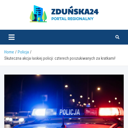
Skip
to
content
zdunska24.pl
Home
Policja
Skuteczna akcja łaskiej policji: czterech poszukiwanych za kratkami!