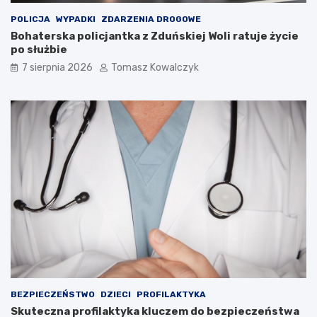
r
r
POLICJA
WYPADKI
ZDARZENIA DROGOWE
o
u
Bohaterska policjantka z Zduńskiej Woli ratuje życie
w
k
po służbie
e
t
d
u
7 sierpnia 2026
Tomasz Kowalczyk
l
r
a
a
t
n
u
a
r
d
y
z
s
b
t
i
ó
o
w
r
!
n
i
k
a
m
i
d
BEZPIECZEŃSTWO
DZIECI
PROFILAKTYKA
o
Skuteczna profilaktyka kluczem do bezpieczeństwa