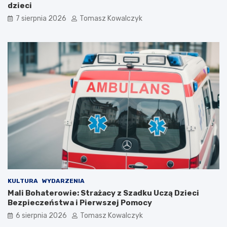
2
dzieci
0
7 sierpnia 2026
Tomasz Kowalczyk
2
6
r
o
k
u
KULTURA
WYDARZENIA
Mali Bohaterowie: Strażacy z Szadku Uczą Dzieci
Bezpieczeństwa i Pierwszej Pomocy
6 sierpnia 2026
Tomasz Kowalczyk