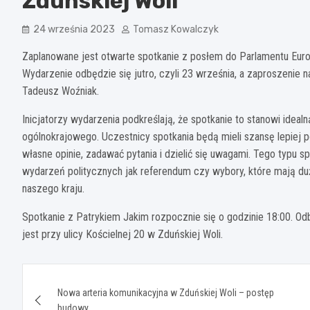
Zduńskiej Woli
24 września 2023
Tomasz Kowalczyk
Zaplanowane jest otwarte spotkanie z posłem do Parlamentu Euro
Wydarzenie odbędzie się jutro, czyli 23 września, a zaproszenie 
Tadeusz Woźniak.
Inicjatorzy wydarzenia podkreślają, że spotkanie to stanowi ide
ogólnokrajowego. Uczestnicy spotkania będą mieli szansę lepiej p
własne opinie, zadawać pytania i dzielić się uwagami. Tego typu s
wydarzeń politycznych jak referendum czy wybory, które mają du
naszego kraju.
Spotkanie z Patrykiem Jakim rozpocznie się o godzinie 18:00. Odb
jest przy ulicy Kościelnej 20 w Zduńskiej Woli.
Nawigacja
Nowa arteria komunikacyjna w Zduńskiej Woli – postęp
wpisu
budowy