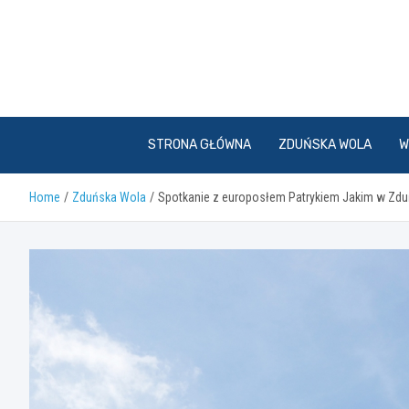
Skip
to
content
STRONA GŁÓWNA
ZDUŃSKA WOLA
W
Home
Zduńska Wola
Spotkanie z europosłem Patrykiem Jakim w Zduń