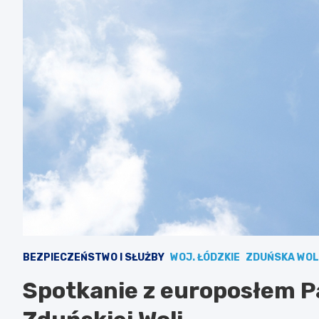
BEZPIECZEŃSTWO I SŁUŻBY
WOJ. ŁÓDZKIE
ZDUŃSKA WO
Spotkanie z europosłem P