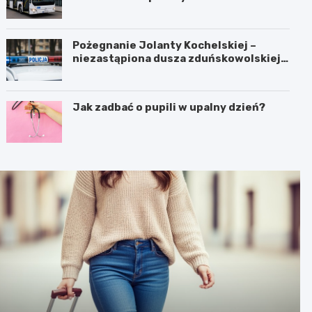
Pożegnanie Jolanty Kochelskiej –
niezastąpiona dusza zduńskowolskiej
policji wśród wspomnień i podziękowań
Jak zadbać o pupili w upalny dzień?