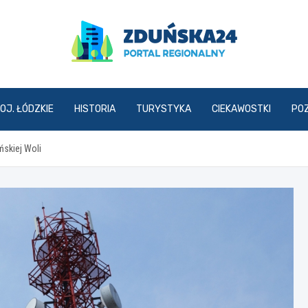
zdunska24.pl
OJ. ŁÓDZKIE
HISTORIA
TURYSTYKA
CIEKAWOSTKI
PO
skiej Woli