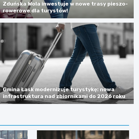
Zduńska Wola inwestuje w nowe trasy pieszo-
rowerowe dla turystów!
Gmina Łask modernizuje turystykę: nowa
infrastruktura nad zbiornikami do 2026 roku