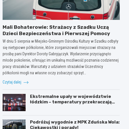
Mali Bohaterowie: Strażacy z Szadku Uczą
Dzieci Bezpieczeństwa i Pierwszej Pomocy
W dniu 5 sierpnia w Miejsko-Gminnym Ośrodku Kultury w Szadku odbyły
się nietypowe półkolonie, które zorganizowali miejscowi strażacy na
prośbę pani Dyrektor Doroty Gabryjączyk. Wydarzenie przyciągnęło
młode pokolenie, oferując im unikalną możliwość poznania codziennej
pracy strażaków. Warsztaty z udziałem strażaków Uczestnicy
półkolonii mogli na własne oczy zobaczyć sprzęt…
Czytaj dalej
Ekstremalne upały w województwie
łódzkim – temperatury przekraczają
35ºC!
Podróżuj wygodnie z MPK Zduńska Wola:
Ciekawostki i porady!