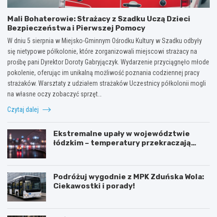
Mali Bohaterowie: Strażacy z Szadku Uczą Dzieci
Bezpieczeństwa i Pierwszej Pomocy
W dniu 5 sierpnia w Miejsko-Gminnym Ośrodku Kultury w Szadku odbyły
się nietypowe półkolonie, które zorganizowali miejscowi strażacy na
prośbę pani Dyrektor Doroty Gabryjączyk. Wydarzenie przyciągnęło młode
pokolenie, oferując im unikalną możliwość poznania codziennej pracy
strażaków. Warsztaty z udziałem strażaków Uczestnicy półkolonii mogli
na własne oczy zobaczyć sprzęt…
Czytaj dalej
Ekstremalne upały w województwie
łódzkim – temperatury przekraczają
35ºC!
Podróżuj wygodnie z MPK Zduńska Wola:
Ciekawostki i porady!