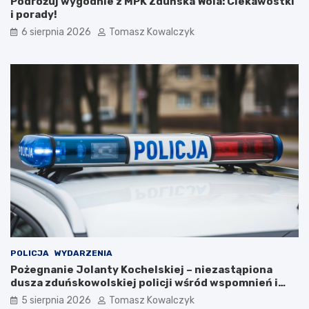
Podróżuj wygodnie z MPK Zduńska Wola: Ciekawostki
2
i porady!
0
6 sierpnia 2026
Tomasz Kowalczyk
2
6
r
o
k
u
POLICJA
WYDARZENIA
Pożegnanie Jolanty Kochelskiej – niezastąpiona
dusza zduńskowolskiej policji wśród wspomnień i
podziękowań
5 sierpnia 2026
Tomasz Kowalczyk