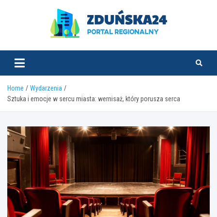
Skip
to
content
zdunska24.pl
Home
Wydarzenia
Sztuka i emocje w sercu miasta: wernisaż, który porusza serca