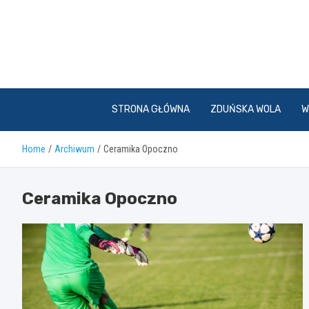
Skip
to
content
STRONA GŁÓWNA
ZDUŃSKA WOLA
W
Home
Archiwum
Ceramika Opoczno
Ceramika Opoczno