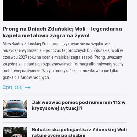
Prong na Dniach Zduńskiej Woli – legendarna
kapela metalowa zagra na żywo!
Mieszkańcy Zduńskiej Woli mogą szykować się na wyjątkowe
muzyczne wydarzenie – podczas tegorocznych Dni Zduńskiej Woli w
czerwcu 2027 roku na scenie miejskiej zagra zespół Prong, uważany
za jedną z najbardziej rozpoznawalnych formacji alternatywnej sceny
metalowej na świecie. Wizyta amerykańskich muzyków to nie tylko
gratka dla fanów mocnych…
Czytaj dalej
Jak wezwać pomoc pod numerem 112 w
kryzysowej sytuacji?
Bohaterska policjantka z Zduńskiej Woli
ratuje życie po służbie