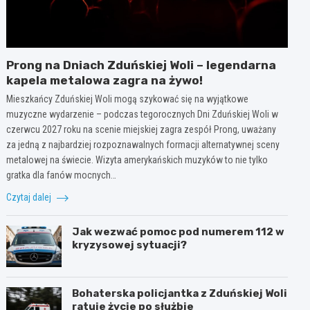
Prong na Dniach Zduńskiej Woli – legendarna
kapela metalowa zagra na żywo!
Mieszkańcy Zduńskiej Woli mogą szykować się na wyjątkowe
muzyczne wydarzenie – podczas tegorocznych Dni Zduńskiej Woli w
czerwcu 2027 roku na scenie miejskiej zagra zespół Prong, uważany
za jedną z najbardziej rozpoznawalnych formacji alternatywnej sceny
metalowej na świecie. Wizyta amerykańskich muzyków to nie tylko
gratka dla fanów mocnych…
Czytaj dalej
Jak wezwać pomoc pod numerem 112 w
kryzysowej sytuacji?
Bohaterska policjantka z Zduńskiej Woli
ratuje życie po służbie