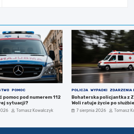
STWO
POMOC
POLICJA
WYPADKI
ZDARZENIA
ć pomoc pod numerem 112
Bohaterska policjantka z 
ej sytuacji?
Woli ratuje życie po służbi
 2026
Tomasz Kowalczyk
7 sierpnia 2026
Tomasz K