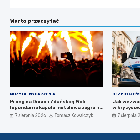
wpisu
Warto przeczytać
MUZYKA
WYDARZENIA
BEZPIECZEŃ
Prong na Dniach Zduńskiej Woli –
Jak wezwa
legendarna kapela metalowa zagra na
w kryzysow
żywo!
7 sierpnia 2026
Tomasz Kowalczyk
7 sierpnia