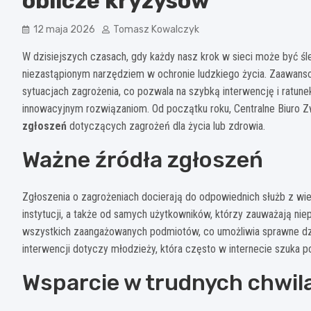
oblicze kryzysów
12 maja 2026
Tomasz Kowalczyk
W dzisiejszych czasach, gdy każdy nasz krok w sieci może być śl
niezastąpionym narzędziem w ochronie ludzkiego życia. Zaawanso
sytuacjach zagrożenia, co pozwala na szybką interwencję i ratune
innowacyjnym rozwiązaniom. Od początku roku, Centralne Biuro 
zgłoszeń
dotyczących zagrożeń dla życia lub zdrowia.
Ważne źródła zgłoszeń
Zgłoszenia o zagrożeniach docierają do odpowiednich służb z wie
instytucji, a także od samych użytkowników, którzy zauważają nie
wszystkich zaangażowanych podmiotów, co umożliwia sprawne dzia
interwencji dotyczy młodzieży, która często w internecie szuka
Wsparcie w trudnych chwil