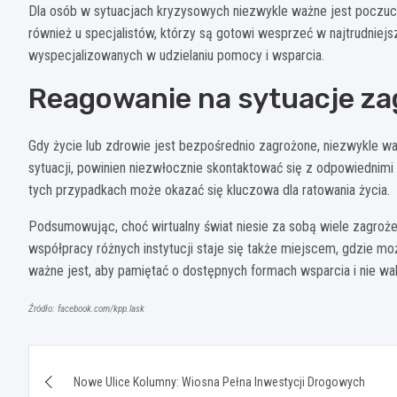
Dla osób w sytuacjach kryzysowych niezwykle ważne jest poczucie,
również u specjalistów, którzy są gotowi wesprzeć w najtrudniejsz
wyspecjalizowanych w udzielaniu pomocy i wsparcia.
Reagowanie na sytuacje za
Gdy życie lub zdrowie jest bezpośrednio zagrożone, niezwykle waż
sytuacji, powinien niezwłocznie skontaktować się z odpowiedni
tych przypadkach może okazać się kluczowa dla ratowania życia.
Podsumowując, choć wirtualny świat niesie za sobą wiele zagro
współpracy różnych instytucji staje się także miejscem, gdzie m
ważne jest, aby pamiętać o dostępnych formach wsparcia i nie wah
Źródło: facebook.com/kpp.lask
Nawigacja
Nowe Ulice Kolumny: Wiosna Pełna Inwestycji Drogowych