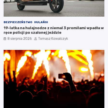
i
k
a
m
i
BEZPIECZEŃSTWO
HULAŃGI
d
19-latka na hulajnodze z niemal 3 promilami wpadła w
o
ręce policji po szalonej jeździe
2
8 sierpnia 2026
Tomasz Kowalczyk
0
2
6
r
o
k
u