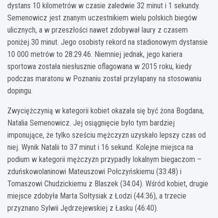
dystans 10 kilometrów w czasie zaledwie 32 minut i 1 sekundy.
Semenowicz jest znanym uczestnikiem wielu polskich biegów
ulicznych, a w przeszłości nawet zdobywał laury z czasem
poniżej 30 minut. Jego osobisty rekord na stadionowym dystansie
10 000 metrów to 28:29.46. Niemniej jednak, jego kariera
sportowa została niesłusznie oflagowana w 2015 roku, kiedy
podczas maratonu w Poznaniu został przyłapany na stosowaniu
dopingu.
Zwyciężczynią w kategorii kobiet okazała się być żona Bogdana,
Natalia Semenowicz. Jej osiągnięcie było tym bardziej
imponujące, że tylko sześciu mężczyzn uzyskało lepszy czas od
niej. Wynik Natalii to 37 minut i 16 sekund. Kolejne miejsca na
podium w kategorii mężczyzn przypadły lokalnym biegaczom –
zduńskowolaninowi Mateuszowi Połczyńskiemu (33:48) i
Tomaszowi Chudzickiemu z Blaszek (34:04). Wśród kobiet, drugie
miejsce zdobyła Marta Sołtysiak z Łodzi (44:36), a trzecie
przyznano Sylwii Jędrzejewskiej z Łasku (46:40).