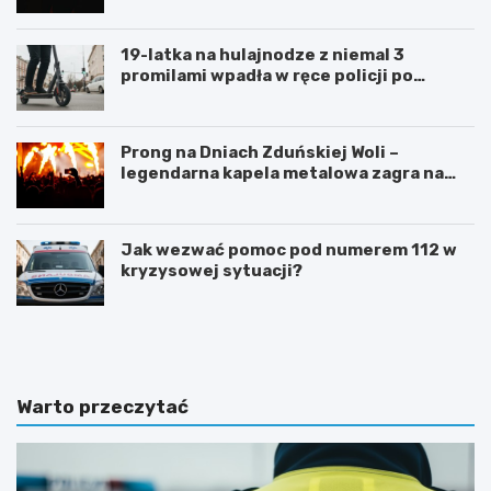
19-latka na hulajnodze z niemal 3
promilami wpadła w ręce policji po
szalonej jeździe
Prong na Dniach Zduńskiej Woli –
legendarna kapela metalowa zagra na
żywo!
Jak wezwać pomoc pod numerem 112 w
kryzysowej sytuacji?
Z
G
d
m
u
i
ń
n
s
a
Warto przeczytać
k
Ł
a
a
W
s
o
k
l
m