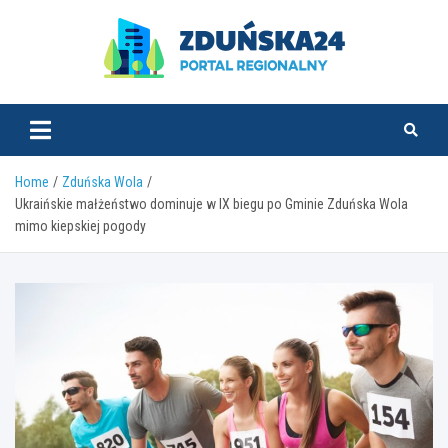
Skip
to
content
zdunska24.pl
Home
Zduńska Wola
Ukraińskie małżeństwo dominuje w IX biegu po Gminie Zduńska Wola
mimo kiepskiej pogody