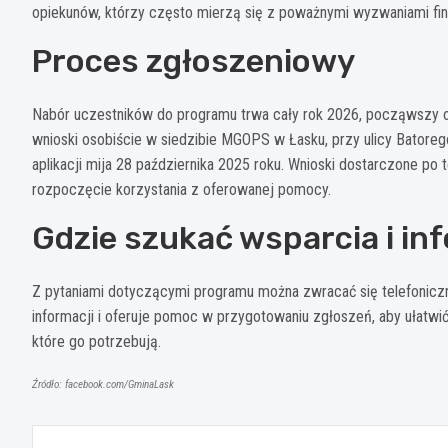
opiekunów, którzy często mierzą się z poważnymi wyzwaniami fi
Proces zgłoszeniowy
Nabór uczestników do programu trwa cały rok 2026, począwszy od
wnioski osobiście w siedzibie MGOPS w Łasku, przy ulicy Batorego
aplikacji mija 28 października 2025 roku. Wnioski dostarczone po
rozpoczęcie korzystania z oferowanej pomocy.
Gdzie szukać wsparcia i in
Z pytaniami dotyczącymi programu można zwracać się telefonic
informacji i oferuje pomoc w przygotowaniu zgłoszeń, aby ułatwić
które go potrzebują.
Źródło: facebook.com/GminaLask
Nawigacja