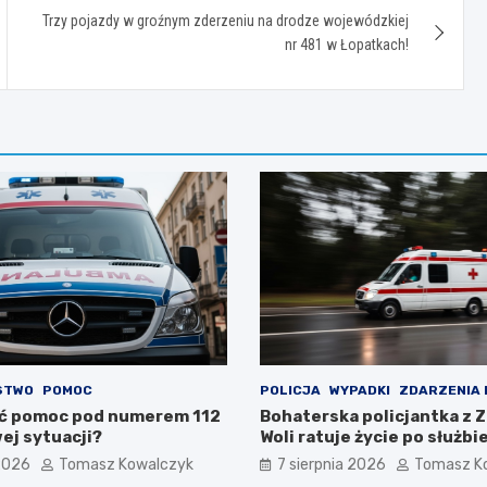
Trzy pojazdy w groźnym zderzeniu na drodze wojewódzkiej
nr 481 w Łopatkach!
STWO
POMOC
POLICJA
WYPADKI
ZDARZENIA
ć pomoc pod numerem 112
Bohaterska policjantka z 
ej sytuacji?
Woli ratuje życie po służbi
 2026
Tomasz Kowalczyk
7 sierpnia 2026
Tomasz K