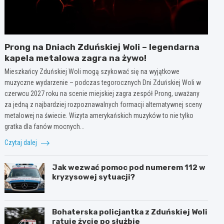
Prong na Dniach Zduńskiej Woli – legendarna
kapela metalowa zagra na żywo!
Mieszkańcy Zduńskiej Woli mogą szykować się na wyjątkowe
muzyczne wydarzenie – podczas tegorocznych Dni Zduńskiej Woli w
czerwcu 2027 roku na scenie miejskiej zagra zespół Prong, uważany
za jedną z najbardziej rozpoznawalnych formacji alternatywnej sceny
metalowej na świecie. Wizyta amerykańskich muzyków to nie tylko
gratka dla fanów mocnych…
Czytaj dalej
Jak wezwać pomoc pod numerem 112 w
kryzysowej sytuacji?
Bohaterska policjantka z Zduńskiej Woli
ratuje życie po służbie