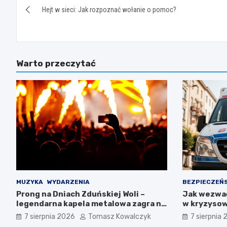
Hejt w sieci: Jak rozpoznać wołanie o pomoc?
wpisu
Warto przeczytać
MUZYKA
WYDARZENIA
BEZPIECZEŃ
Prong na Dniach Zduńskiej Woli –
Jak wezwa
legendarna kapela metalowa zagra na
w kryzysow
żywo!
7 sierpnia 2026
Tomasz Kowalczyk
7 sierpnia