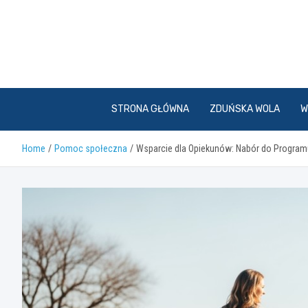
Skip
to
content
STRONA GŁÓWNA
ZDUŃSKA WOLA
W
Home
Pomoc społeczna
Wsparcie dla Opiekunów: Nabór do Program