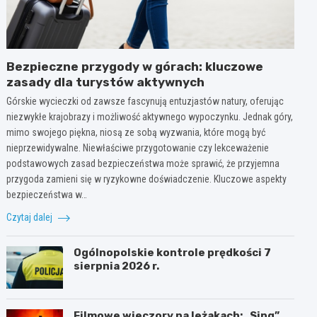
Bezpieczne przygody w górach: kluczowe
zasady dla turystów aktywnych
Górskie wycieczki od zawsze fascynują entuzjastów natury, oferując
niezwykłe krajobrazy i możliwość aktywnego wypoczynku. Jednak góry,
mimo swojego piękna, niosą ze sobą wyzwania, które mogą być
nieprzewidywalne. Niewłaściwe przygotowanie czy lekceważenie
podstawowych zasad bezpieczeństwa może sprawić, że przyjemna
przygoda zamieni się w ryzykowne doświadczenie. Kluczowe aspekty
bezpieczeństwa w…
Czytaj dalej
Ogólnopolskie kontrole prędkości 7
sierpnia 2026 r.
Filmowe wieczory na leżakach: „Sing”