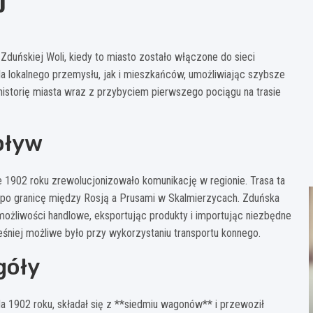
j
duńskiej Woli, kiedy to miasto zostało włączone do sieci
a lokalnego przemysłu, jak i mieszkańców, umożliwiając szybsze
historię miasta wraz z przybyciem pierwszego pociągu na trasie
pływ
e 1902 roku zrewolucjonizowało komunikację w regionie. Trasa ta
ż po granicę między Rosją a Prusami w Skalmierzycach. Zduńska
ożliwości handlowe, eksportując produkty i importując niezbędne
eśniej możliwe było przy wykorzystaniu transportu konnego.
góły
da 1902 roku, składał się z **siedmiu wagonów** i przewoził