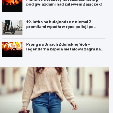
pod gwiazdami nad zalewem Zajączek!
19-latka na hulajnodze z niemal 3
promilami wpadła w ręce policji po
szalonej jeździe
Prong na Dniach Zduńskiej Woli –
legendarna kapela metalowa zagra na
żywo!