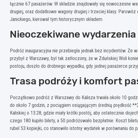
łącznie 67 pasażerów. W składzie znajdowały się nowoczesne wag
drugiej, oraz dodatkowe wagony drugiej i trzeciej klasy. Parow
Janickiego, kierował tym historycznym składem.
Nieoczekiwane wydarzenia
Podróż inauguracyjna nie przebiegła jednak bez incydentów. Ze w
przybył z Warszawy, był tak zatłoczony, że w Zduńskiej Woli ko
postoju, doszło do drobnego wypadku, gdy jednej pasażerce prz
Trasa podróży i komfort p
Początkowo podróż z Warszawy do Kalisza trwała około 10 godzin
do około 7 godzin, z pociągiem osiągającym średnią prędkość **
Kaliskiej o 13:28, gdzie miały krótki postój, aby ostatecznie doj
czego 180 kupiło bilety, a 50 podróżowało bezpłatnie. Koszt biletu
rubel 53 kopiejki, co stanowiło istotny wydatek w porównaniu do p