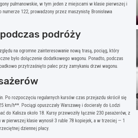
ony pulmanowskie, w tym jeden z miejscami w klasie pierwszej i
óz o numerze 122, prowadzony przez maszynistę Bronisława
 podczas podróży
zględu na ogromne zainteresowanie nową trasą, pociąg, który
nieczne było dołączenie dodatkowego wagonu. Ponadto, podczas
ypadkowo przytrzaśnięto palec przy zamykaniu drzwi wagonu.
asażerów
. Po rozpoczęciu regularnych kursów czas przejazdu skrócił się
25 km/h**. Pociągi opuszczały Warszawę i docierały do Łodzi
echać do Kalisza około 18. Kursy przewoziły łącznie 230 pasażerów, z
 w pierwszej klasie wynosił 3 ruble 78 kopiejek, a w trzeciej — 1
rzeciętnej dziennej płacy.