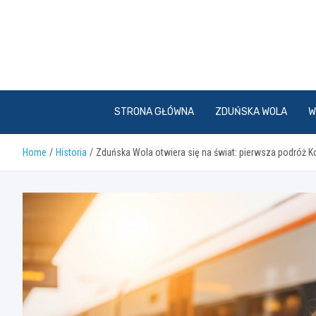
Skip
to
content
STRONA GŁÓWNA
ZDUŃSKA WOLA
W
Home
Historia
Zduńska Wola otwiera się na świat: pierwsza podróż K