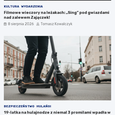
m
i
KULTURA
WYDARZENIA
d
Filmowe wieczory na leżakach: „Sing” pod gwiazdami
o
nad zalewem Zajączek!
2
8 sierpnia 2026
Tomasz Kowalczyk
0
2
6
r
o
k
u
BEZPIECZEŃSTWO
HULAŃGI
19-latka na hulajnodze z niemal 3 promilami wpadła w