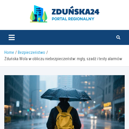
Skip
to
content
zdunska24.pl
Home
Bezpieczeństwo
Zduńska Wola w obliczu niebezpieczeństw: mgły, szadź i testy alarmów