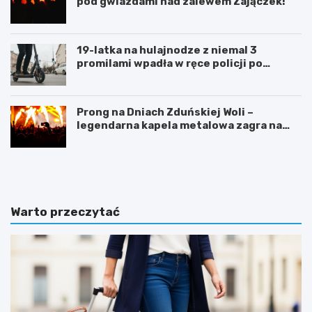
pod gwiazdami nad zalewem Zajączek!
19-latka na hulajnodze z niemal 3
promilami wpadła w ręce policji po
szalonej jeździe
Prong na Dniach Zduńskiej Woli –
legendarna kapela metalowa zagra na
żywo!
Z
G
d
m
u
i
ń
n
s
a
Warto przeczytać
k
Ł
a
a
W
s
o
k
l
m
a
o
i
d
n
e