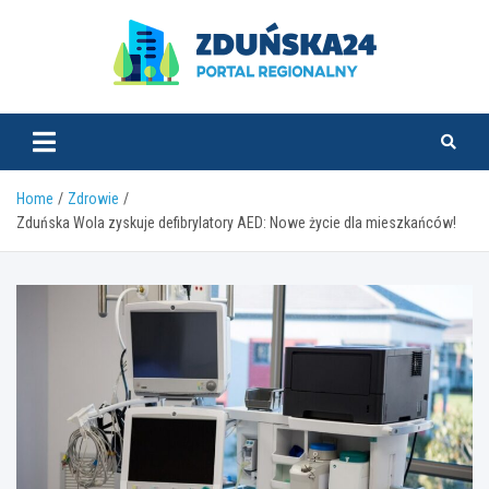
Skip
to
content
zdunska24.pl
Home
Zdrowie
Zduńska Wola zyskuje defibrylatory AED: Nowe życie dla mieszkańców!