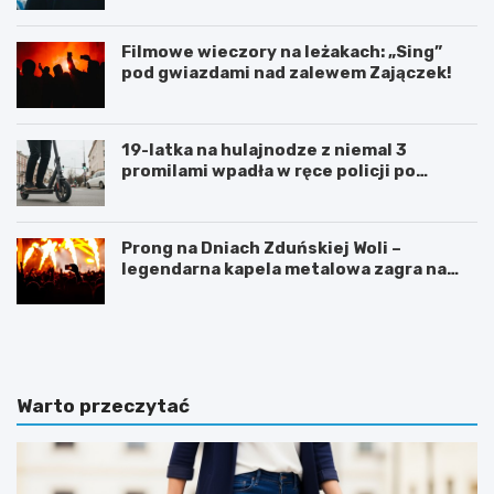
Filmowe wieczory na leżakach: „Sing”
pod gwiazdami nad zalewem Zajączek!
19-latka na hulajnodze z niemal 3
promilami wpadła w ręce policji po
szalonej jeździe
Prong na Dniach Zduńskiej Woli –
legendarna kapela metalowa zagra na
żywo!
Z
G
d
m
u
i
ń
n
s
a
Warto przeczytać
k
Ł
a
a
W
s
o
k
l
m