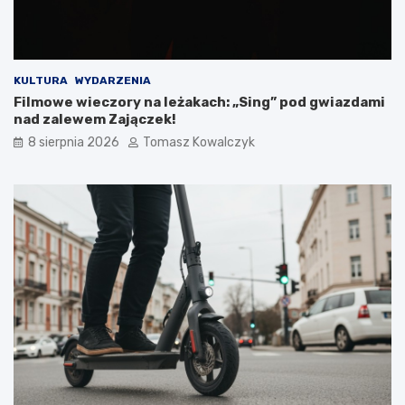
i
k
a
m
i
KULTURA
WYDARZENIA
d
Filmowe wieczory na leżakach: „Sing” pod gwiazdami
o
nad zalewem Zajączek!
2
8 sierpnia 2026
Tomasz Kowalczyk
0
2
6
r
o
k
u