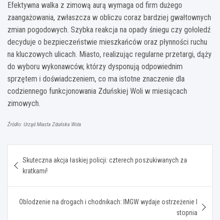
Efektywna walka z zimową aurą wymaga od firm dużego
zaangażowania, zwłaszcza w obliczu coraz bardziej gwałtownych
zmian pogodowych. Szybka reakcja na opady śniegu czy gołoledź
decyduje o bezpieczeństwie mieszkańców oraz płynności ruchu
na kluczowych ulicach. Miasto, realizując regularne przetargi, dąży
do wyboru wykonawców, którzy dysponują odpowiednim
sprzętem i doświadczeniem, co ma istotne znaczenie dla
codziennego funkcjonowania Zduńskiej Woli w miesiącach
zimowych.
Źródło: Urząd Miasta Zduńska Wola
Nawigacja
Skuteczna akcja łaskiej policji: czterech poszukiwanych za
wpisu
kratkami!
Oblodzenie na drogach i chodnikach: IMGW wydaje ostrzeżenie I
stopnia