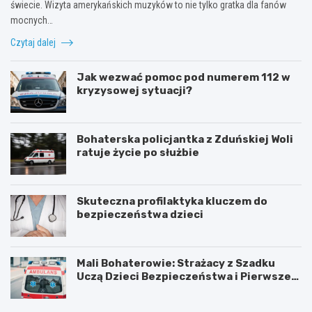
świecie. Wizyta amerykańskich muzyków to nie tylko gratka dla fanów
mocnych…
Czytaj dalej
Jak wezwać pomoc pod numerem 112 w
kryzysowej sytuacji?
Bohaterska policjantka z Zduńskiej Woli
ratuje życie po służbie
Skuteczna profilaktyka kluczem do
bezpieczeństwa dzieci
Mali Bohaterowie: Strażacy z Szadku
Uczą Dzieci Bezpieczeństwa i Pierwszej
Pomocy
Z
G
d
m