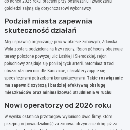
do końca 2025 roku, pracami przy odśnieżaniu i zwalczaniu
gołoledzi zajmą się dotychczasowi wykonawcy.
Podział miasta zapewnia
skuteczność działań
Aby usprawnić organizację prac w okresie zimowym, Zduńska
Wola została podzielona na trzy rejony. Rejon północny obejmuje
tereny położone powyżej ulic Łaskiej i Sieradzkiej, rejon
południowy znajduje się poniżej tych arterii, natomiast trzeci
obszar stanowi osiedle Karsznice, charakteryzujące się
specyficznymi potrzebami komunikacyjnymi.
Takie rozwiązanie
ma zapewnić szybszą i bardziej efektywną obsługę
mieszkańców oraz minimalizować utrudnienia w ruchu
.
Nowi operatorzy od 2026 roku
W wyniku ostatnich przetargów wyłoniono dwie firmy, które
przejmą odpowiedzialność za zimowe utrzymanie dróg już za