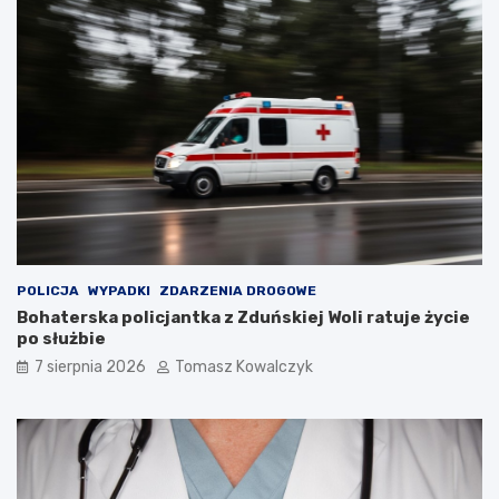
u
a
r
d
y
z
s
b
t
i
ó
o
w
r
!
n
i
k
a
m
i
d
POLICJA
WYPADKI
ZDARZENIA DROGOWE
o
Bohaterska policjantka z Zduńskiej Woli ratuje życie
2
po służbie
0
7 sierpnia 2026
Tomasz Kowalczyk
2
6
r
o
k
u