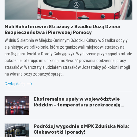
Mali Bohaterowie: Strażacy z Szadku Uczą Dzieci
Bezpieczeństwa i Pierwszej Pomocy
W dniu 5 sierpnia w Miejsko-Gminnym Ośrodku Kultury w Szadku odbyły
się nietypowe półkolonie, które zorganizowali miejscowi strażacy na
prośbę pani Dyrektor Doroty Gabryjączyk. Wydarzenie przyciągnęło młode
pokolenie, oferując im unikalną możliwość poznania codziennej pracy
strażaków. Warsztaty z udziałem strażaków Uczestnicy półkolonii mogli
na własne oczy zobaczyć sprzęt…
Czytaj dalej
Ekstremalne upały w województwie
łódzkim – temperatury przekraczają
35ºC!
Podróżuj wygodnie z MPK Zduńska Wola:
Ciekawostki i porady!