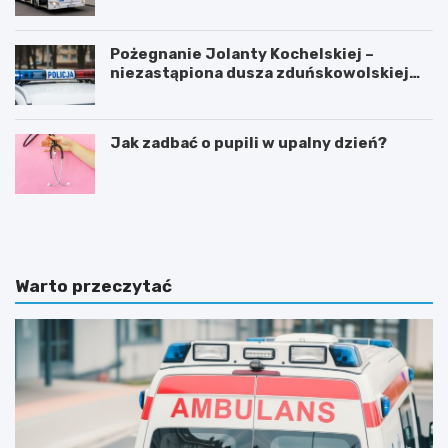
Pożegnanie Jolanty Kochelskiej –
niezastąpiona dusza zduńskowolskiej
policji wśród wspomnień i podziękowań
Jak zadbać o pupili w upalny dzień?
Z
G
d
m
u
i
ń
n
s
a
Warto przeczytać
k
Ł
a
a
W
s
o
k
l
m
a
o
i
d
n
e
w
r