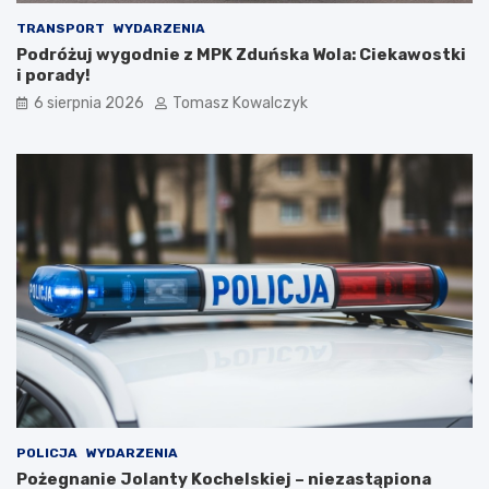
i
d
TRANSPORT
WYDARZENIA
o
Podróżuj wygodnie z MPK Zduńska Wola: Ciekawostki
2
i porady!
0
6 sierpnia 2026
Tomasz Kowalczyk
2
6
r
o
k
u
POLICJA
WYDARZENIA
Pożegnanie Jolanty Kochelskiej – niezastąpiona