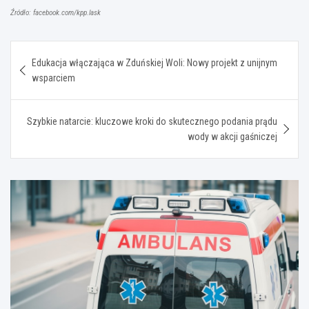
Źródło: facebook.com/kpp.lask
Nawigacja
Edukacja włączająca w Zduńskiej Woli: Nowy projekt z unijnym
wpisu
wsparciem
Szybkie natarcie: kluczowe kroki do skutecznego podania prądu
wody w akcji gaśniczej