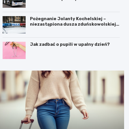
Pożegnanie Jolanty Kochelskiej –
niezastąpiona dusza zduńskowolskiej
policji wśród wspomnień i podziękowań
Jak zadbać o pupili w upalny dzień?