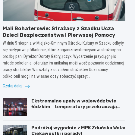
Mali Bohaterowie: Strażacy z Szadku Uczą
Dzieci Bezpieczeństwa i Pierwszej Pomocy
W dniu 5 sierpnia w Miejsko-Gminnym Ośrodku Kultury w Szadku odbyły
się nietypowe półkolonie, które zorganizowali miejscowi strażacy na
prośbę pani Dyrektor Doroty Gabryjączyk. Wydarzenie przyciągnęło
młode pokolenie, oferując im unikalną możliwość poznania codziennej
pracy strażaków. Warsztaty z udziałem strażaków Uczestnicy
półkolonii mogli na własne oczy zobaczyć sprzęt…
Czytaj dalej
Ekstremalne upały w województwie
łódzkim – temperatury przekraczają
35ºC!
Podróżuj wygodnie z MPK Zduńska Wola:
Ciekawostki i porady!