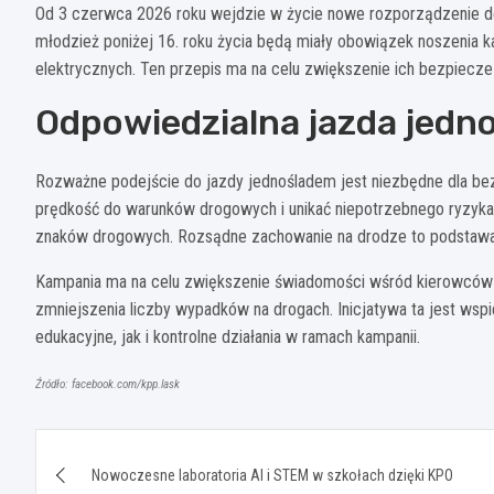
Od 3 czerwca 2026 roku wejdzie w życie nowe rozporządzenie d
młodzież poniżej 16. roku życia będą miały obowiązek noszenia 
elektrycznych. Ten przepis ma na celu zwiększenie ich bezpiecz
Odpowiedzialna jazda jedn
Rozważne podejście do jazdy jednośladem jest niezbędne dla b
prędkość do warunków drogowych i unikać niepotrzebnego ryzyka.
znaków drogowych. Rozsądne zachowanie na drodze to podstawa,
Kampania ma na celu zwiększenie świadomości wśród kierowców 
zmniejszenia liczby wypadków na drogach. Inicjatywa ta jest wspi
edukacyjne, jak i kontrolne działania w ramach kampanii.
Źródło: facebook.com/kpp.lask
Nawigacja
Nowoczesne laboratoria AI i STEM w szkołach dzięki KPO