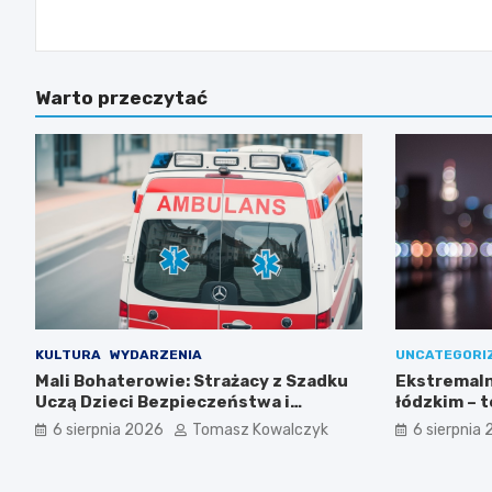
wpisu
Warto przeczytać
KULTURA
WYDARZENIA
UNCATEGORI
Mali Bohaterowie: Strażacy z Szadku
Ekstremaln
Uczą Dzieci Bezpieczeństwa i
łódzkim – 
Pierwszej Pomocy
35ºC!
6 sierpnia 2026
Tomasz Kowalczyk
6 sierpnia