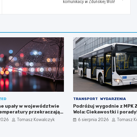
komunikacji w Zduńskiej Woli!
ZED
TRANSPORT
WYDARZENIA
e upały w województwie
Podróżuj wygodnie z MPK 
temperatury przekraczają
Wola: Ciekawostki i porady
 2026
Tomasz Kowalczyk
6 sierpnia 2026
Tomasz K