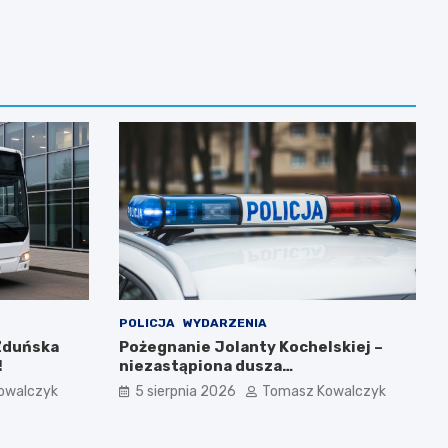
POLICJA
WYDARZENIA
Zduńska
Pożegnanie Jolanty Kochelskiej –
!
niezastąpiona dusza
zduńskowolskiej policji wśród
owalczyk
5 sierpnia 2026
Tomasz Kowalczyk
wspomnień i podziękowań