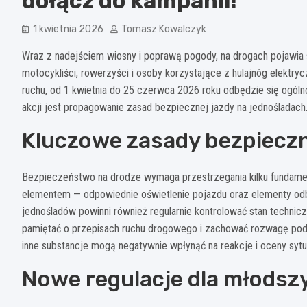
dołącz do kampanii!
1 kwietnia 2026
Tomasz Kowalczyk
Wraz z nadejściem wiosny i poprawą pogody, na drogach pojawia s
motocykliści, rowerzyści i osoby korzystające z hulajnóg elekt
ruchu, od 1 kwietnia do 25 czerwca 2026 roku odbędzie się ogól
akcji jest propagowanie zasad bezpiecznej jazdy na jednośladach
Kluczowe zasady bezpieczn
Bezpieczeństwo na drodze wymaga przestrzegania kilku fundame
elementem — odpowiednie oświetlenie pojazdu oraz elementy o
jednośladów powinni również regularnie kontrolować stan technic
pamiętać o przepisach ruchu drogowego i zachować rozwagę pod
inne substancje mogą negatywnie wpłynąć na reakcje i oceny sytu
Nowe regulacje dla młodsz