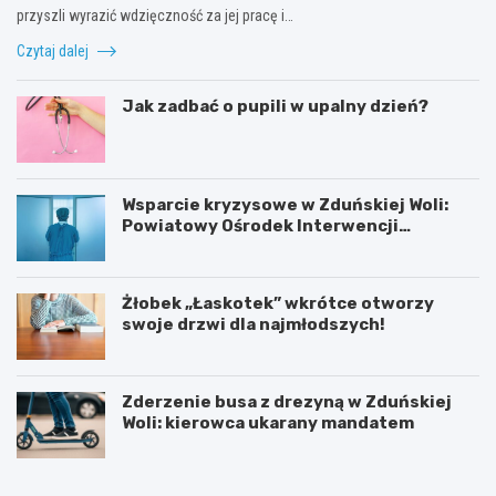
przyszli wyrazić wdzięczność za jej pracę i…
Czytaj dalej
Jak zadbać o pupili w upalny dzień?
Wsparcie kryzysowe w Zduńskiej Woli:
Powiatowy Ośrodek Interwencji
Kryzysowej
Żłobek „Łaskotek” wkrótce otworzy
swoje drzwi dla najmłodszych!
Zderzenie busa z drezyną w Zduńskiej
Woli: kierowca ukarany mandatem
Z
G
d
m