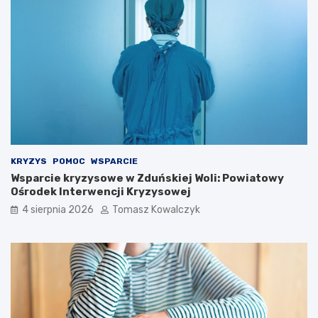
r
d
y
z
s
b
t
i
ó
o
w
r
!
n
i
k
a
m
i
KRYZYS
POMOC
WSPARCIE
d
Wsparcie kryzysowe w Zduńskiej Woli: Powiatowy
o
Ośrodek Interwencji Kryzysowej
2
4 sierpnia 2026
Tomasz Kowalczyk
0
2
6
r
o
k
u