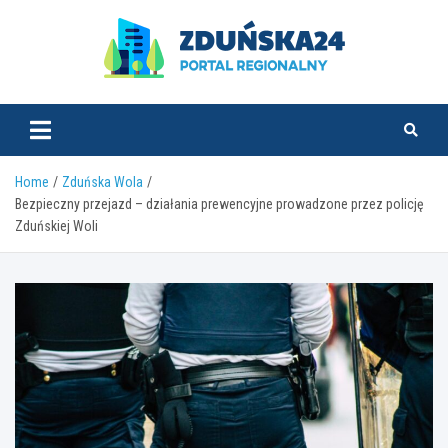
Skip
to
content
zdunska24.pl
Home
Zduńska Wola
Bezpieczny przejazd – działania prewencyjne prowadzone przez policję
Zduńskiej Woli