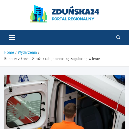
Skip
to
content
zdunska24.pl
Home
Wydarzenia
Bohater z Łasku: Strażak ratuje seniorkę zagubioną w lesie