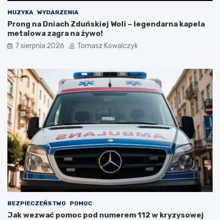
i
d
MUZYKA
WYDARZENIA
o
Prong na Dniach Zduńskiej Woli – legendarna kapela
2
metalowa zagra na żywo!
0
7 sierpnia 2026
Tomasz Kowalczyk
2
6
r
o
k
u
BEZPIECZEŃSTWO
POMOC
Jak wezwać pomoc pod numerem 112 w kryzysowej