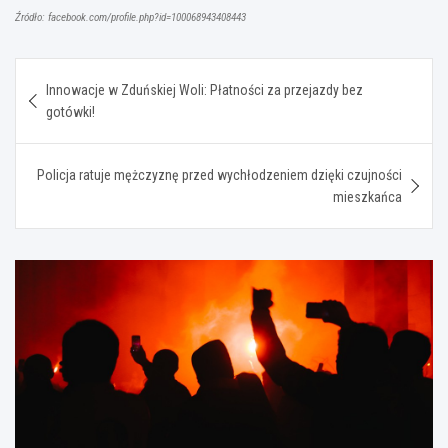
Źródło: facebook.com/profile.php?id=100068943408443
Nawigacja
Innowacje w Zduńskiej Woli: Płatności za przejazdy bez
wpisu
gotówki!
Policja ratuje mężczyznę przed wychłodzeniem dzięki czujności
mieszkańca