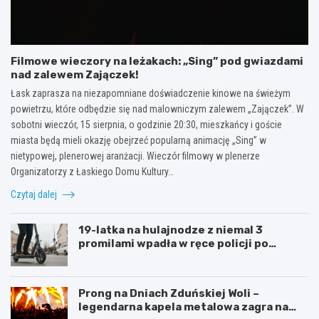
Filmowe wieczory na leżakach: „Sing” pod gwiazdami
nad zalewem Zajączek!
Łask zaprasza na niezapomniane doświadczenie kinowe na świeżym
powietrzu, które odbędzie się nad malowniczym zalewem „Zajączek”. W
sobotni wieczór, 15 sierpnia, o godzinie 20:30, mieszkańcy i goście
miasta będą mieli okazję obejrzeć popularną animację „Sing” w
nietypowej, plenerowej aranżacji. Wieczór filmowy w plenerze
Organizatorzy z Łaskiego Domu Kultury…
Czytaj dalej
19-latka na hulajnodze z niemal 3
promilami wpadła w ręce policji po
szalonej jeździe
Prong na Dniach Zduńskiej Woli –
legendarna kapela metalowa zagra na