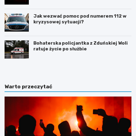
żywo!
Jak wezwać pomoc pod numerem 112 w
kryzysowej sytuacji?
Bohaterska policjantka z Zduńskiej Woli
ratuje życie po służbie
Z
G
d
m
u
i
ń
n
s
a
Warto przeczytać
k
Ł
a
a
W
s
o
k
l
m
a
o
i
d
n
e
w
r