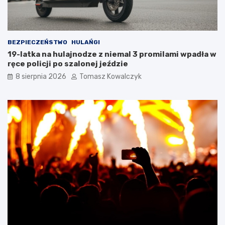
o
a
w
s
e
t
r
r
BEZPIECZEŃSTWO
HULAŃGI
o
u
19-latka na hulajnodze z niemal 3 promilami wpadła w
w
k
ręce policji po szalonej jeździe
e
t
d
u
8 sierpnia 2026
Tomasz Kowalczyk
l
r
a
a
t
n
u
a
r
d
y
z
s
b
t
i
ó
o
w
r
!
n
i
k
a
m