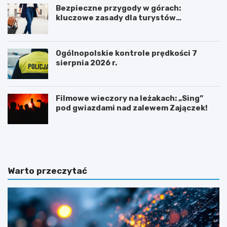
Bezpieczne przygody w górach:
kluczowe zasady dla turystów
aktywnych
Ogólnopolskie kontrole prędkości 7
sierpnia 2026 r.
Filmowe wieczory na leżakach: „Sing”
pod gwiazdami nad zalewem Zajączek!
Z
G
d
m
u
i
ń
n
s
a
Warto przeczytać
k
Ł
a
a
W
s
o
k
l
m
a
o