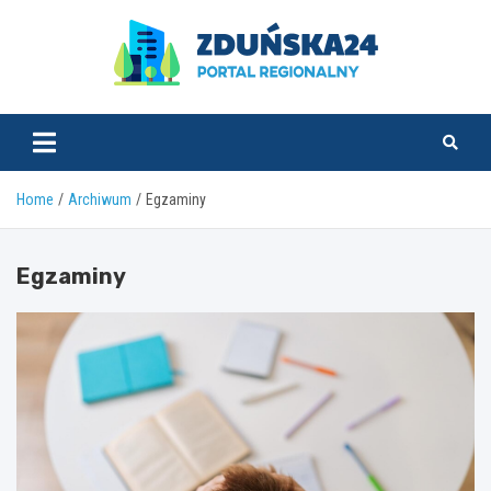
Skip
to
content
zdunska24.pl
Home
Archiwum
Egzaminy
Egzaminy