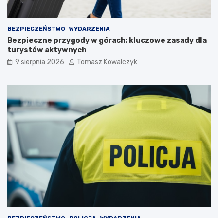
k
a
m
i
BEZPIECZEŃSTWO
WYDARZENIA
d
Bezpieczne przygody w górach: kluczowe zasady dla
o
turystów aktywnych
2
9 sierpnia 2026
Tomasz Kowalczyk
0
2
6
r
o
k
u
BEZPIECZEŃSTWO
POLICJA
WYDARZENIA