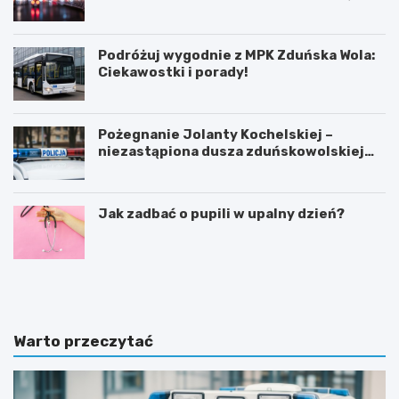
35ºC!
Podróżuj wygodnie z MPK Zduńska Wola:
Ciekawostki i porady!
Pożegnanie Jolanty Kochelskiej –
niezastąpiona dusza zduńskowolskiej
policji wśród wspomnień i podziękowań
Jak zadbać o pupili w upalny dzień?
Z
G
d
m
u
i
ń
n
s
a
Warto przeczytać
k
Ł
a
a
W
s
o
k