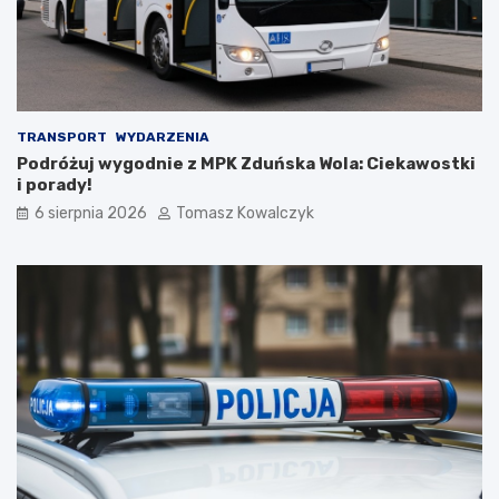
!
n
i
k
a
m
i
d
TRANSPORT
WYDARZENIA
o
Podróżuj wygodnie z MPK Zduńska Wola: Ciekawostki
2
i porady!
0
6 sierpnia 2026
Tomasz Kowalczyk
2
6
r
o
k
u