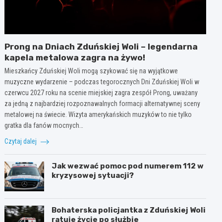
Prong na Dniach Zduńskiej Woli – legendarna
kapela metalowa zagra na żywo!
Mieszkańcy Zduńskiej Woli mogą szykować się na wyjątkowe
muzyczne wydarzenie – podczas tegorocznych Dni Zduńskiej Woli w
czerwcu 2027 roku na scenie miejskiej zagra zespół Prong, uważany
za jedną z najbardziej rozpoznawalnych formacji alternatywnej sceny
metalowej na świecie. Wizyta amerykańskich muzyków to nie tylko
gratka dla fanów mocnych…
Czytaj dalej
Jak wezwać pomoc pod numerem 112 w
kryzysowej sytuacji?
Bohaterska policjantka z Zduńskiej Woli
ratuje życie po służbie