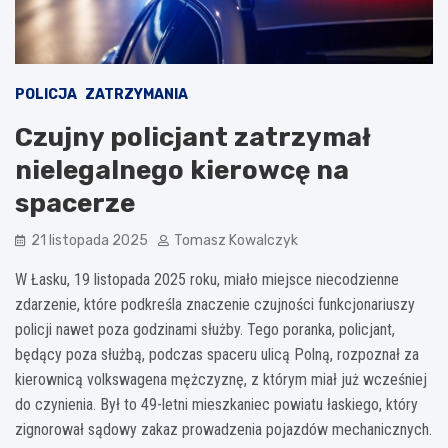
POLICJA
ZATRZYMANIA
Czujny policjant zatrzymał
nielegalnego kierowcę na
spacerze
21 listopada 2025
Tomasz Kowalczyk
W Łasku, 19 listopada 2025 roku, miało miejsce niecodzienne
zdarzenie, które podkreśla znaczenie czujności funkcjonariuszy
policji nawet poza godzinami służby. Tego poranka, policjant,
będący poza służbą, podczas spaceru ulicą Polną, rozpoznał za
kierownicą volkswagena mężczyznę, z którym miał już wcześniej
do czynienia. Był to 49-letni mieszkaniec powiatu łaskiego, który
zignorował sądowy zakaz prowadzenia pojazdów mechanicznych.