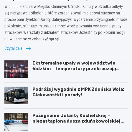
W dniu 5 sierpnia w Miejsko-Gminnym Ośrodku Kultury w Szadku odbyły
się nietypowe półkolonie, które zorganizowali miejscowi strażacy na
prośbę pani Dyrektor Doroty Gabryjączyk. Wydarzenie przyciągnęło młode
pokolenie, oferując im unikalną możliwość poznania codziennej pracy
strażaków. Warsztaty z udziałem strażaków Uczestnicy półkolonii mogli
na własne oczy zobaczyć sprzęt…
Czytaj dalej
Ekstremalne upały w województwie
łódzkim – temperatury przekraczają
35ºC!
Podróżuj wygodnie z MPK Zduńska Wola:
Ciekawostki i porady!
Pożegnanie Jolanty Kochelskiej –
niezastąpiona dusza zduńskowolskiej
policji wśród wspomnień i podziękowań