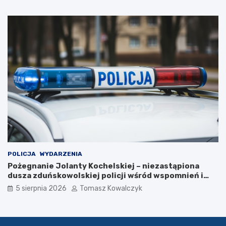
6
r
o
k
u
POLICJA
WYDARZENIA
Pożegnanie Jolanty Kochelskiej – niezastąpiona
dusza zduńskowolskiej policji wśród wspomnień i
podziękowań
5 sierpnia 2026
Tomasz Kowalczyk