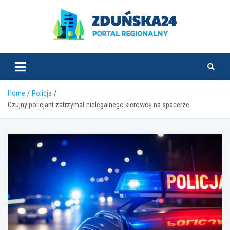
Skip
to
content
zdunska24.pl
Home
Policja
Czujny policjant zatrzymał nielegalnego kierowcę na spacerze