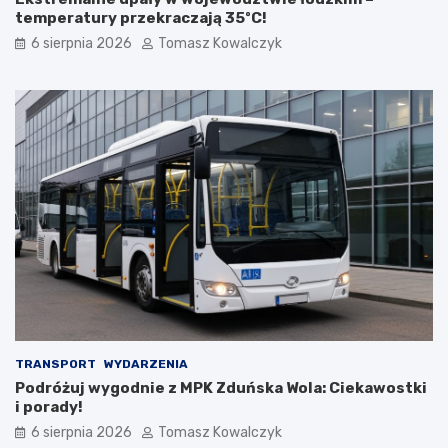
w
k
temperatury przekraczają 35ºC!
e
t
d
u
6 sierpnia 2026
Tomasz Kowalczyk
l
r
a
a
t
n
u
a
r
d
y
z
s
b
t
i
ó
o
w
r
!
n
i
k
a
m
i
d
TRANSPORT
WYDARZENIA
o
Podróżuj wygodnie z MPK Zduńska Wola: Ciekawostki
2
i porady!
0
6 sierpnia 2026
Tomasz Kowalczyk
2