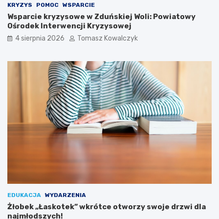
i
KRYZYS
POMOC
WSPARCIE
d
Wsparcie kryzysowe w Zduńskiej Woli: Powiatowy
o
Ośrodek Interwencji Kryzysowej
2
4 sierpnia 2026
Tomasz Kowalczyk
0
2
6
r
o
k
u
EDUKACJA
WYDARZENIA
Żłobek „Łaskotek” wkrótce otworzy swoje drzwi dla
najmłodszych!