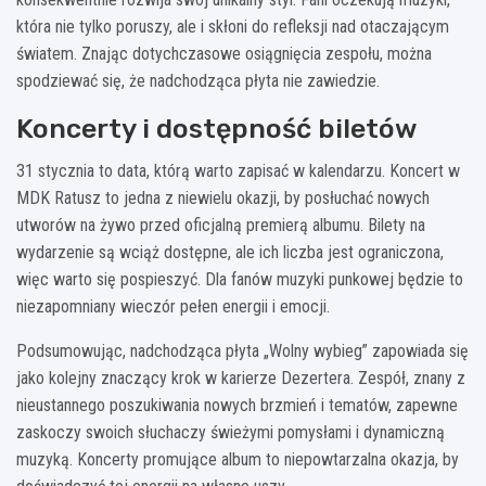
która nie tylko poruszy, ale i skłoni do refleksji nad otaczającym
światem. Znając dotychczasowe osiągnięcia zespołu, można
spodziewać się, że nadchodząca płyta nie zawiedzie.
Koncerty i dostępność biletów
31 stycznia to data, którą warto zapisać w kalendarzu. Koncert w
MDK Ratusz to jedna z niewielu okazji, by posłuchać nowych
utworów na żywo przed oficjalną premierą albumu. Bilety na
wydarzenie są wciąż dostępne, ale ich liczba jest ograniczona,
więc warto się pospieszyć. Dla fanów muzyki punkowej będzie to
niezapomniany wieczór pełen energii i emocji.
Podsumowując, nadchodząca płyta „Wolny wybieg” zapowiada się
jako kolejny znaczący krok w karierze Dezertera. Zespół, znany z
nieustannego poszukiwania nowych brzmień i tematów, zapewne
zaskoczy swoich słuchaczy świeżymi pomysłami i dynamiczną
muzyką. Koncerty promujące album to niepowtarzalna okazja, by