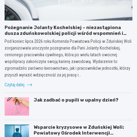
Pożegnanie Jolanty Kochelskiej – niezastąpiona
dusza zduńskowolskiej policji wśród wspomnień i
podziękowań
Pod koniec lipca 2026 roku Komenda Powiatowa Policji w Zduńskiej Woli
zorganizowała uroczyste pożegnanie dla Pani Jolanty Kochelskiej,
cenionego pracownika cywilnego, która po wielu latach owocnej
współpracy zakończyła swoją karierę zawodową. Wydarzenie to
zgromadziło zarówno kierownictwo, jak i pracowników jednostki, którzy
przyszli wyrazić wdzięczność za jej pracę i…
Czytaj dalej
Jak zadbać o pupili w upalny dzień?
Wsparcie kryzysowe w Zduńskiej Woli:
Powiatowy Ośrodek Interwencji