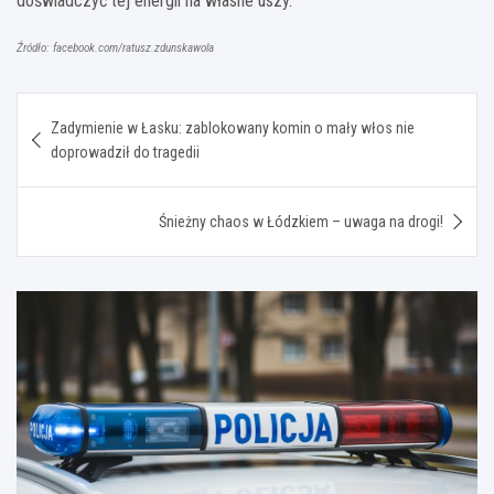
doświadczyć tej energii na własne uszy.
Źródło: facebook.com/ratusz.zdunskawola
Nawigacja
Zadymienie w Łasku: zablokowany komin o mały włos nie
wpisu
doprowadził do tragedii
Śnieżny chaos w Łódzkiem – uwaga na drogi!