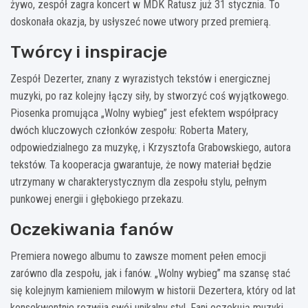
żywo, zespół zagra koncert w MDK Ratusz już 31 stycznia. To
doskonała okazja, by usłyszeć nowe utwory przed premierą.
Twórcy i inspiracje
Zespół Dezerter, znany z wyrazistych tekstów i energicznej
muzyki, po raz kolejny łączy siły, by stworzyć coś wyjątkowego.
Piosenka promująca „Wolny wybieg” jest efektem współpracy
dwóch kluczowych członków zespołu: Roberta Matery,
odpowiedzialnego za muzykę, i Krzysztofa Grabowskiego, autora
tekstów. Ta kooperacja gwarantuje, że nowy materiał będzie
utrzymany w charakterystycznym dla zespołu stylu, pełnym
punkowej energii i głębokiego przekazu.
Oczekiwania fanów
Premiera nowego albumu to zawsze moment pełen emocji
zarówno dla zespołu, jak i fanów. „Wolny wybieg” ma szansę stać
się kolejnym kamieniem milowym w historii Dezertera, który od lat
konsekwentnie rozwija swój unikalny styl. Fani oczekują muzyki,