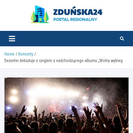
Skip
to
content
zdunska24.pl
Home
Koncerty
Dezerter debiutuje z singlem z nadchodzącego albumu „Wolny wybieg