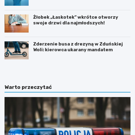
Kryzysowej
Żłobek „Łaskotek” wkrótce otworzy
swoje drzwi dla najmłodszych!
Zderzenie busa z drezyną w Zduńskiej
Woli: kierowca ukarany mandatem
Z
G
d
m
u
i
ń
n
s
a
Warto przeczytać
k
Ł
a
a
W
s
o
k
l
m
a
o
i
d
n
e
w
r