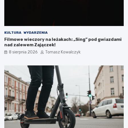
!
n
i
k
a
m
i
KULTURA
WYDARZENIA
d
Filmowe wieczory na leżakach: „Sing” pod gwiazdami
o
nad zalewem Zajączek!
2
8 sierpnia 2026
Tomasz Kowalczyk
0
2
6
r
o
k
u