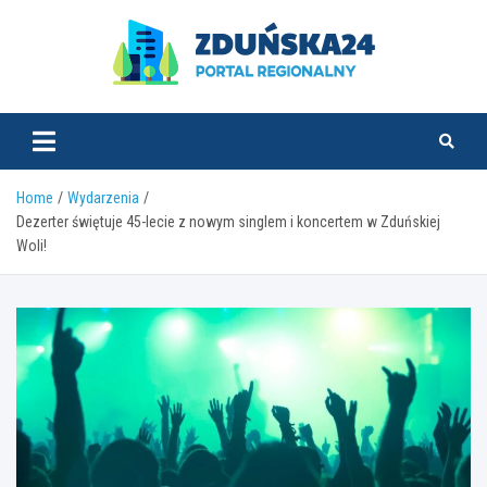
Skip
to
content
zdunska24.pl
Home
Wydarzenia
Dezerter świętuje 45-lecie z nowym singlem i koncertem w Zduńskiej
Woli!