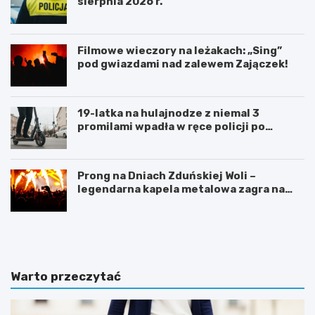
sierpnia 2026 r.
Filmowe wieczory na leżakach: „Sing”
pod gwiazdami nad zalewem Zajączek!
19-latka na hulajnodze z niemal 3
promilami wpadła w ręce policji po
szalonej jeździe
Prong na Dniach Zduńskiej Woli –
legendarna kapela metalowa zagra na
żywo!
Z
G
d
m
u
i
ń
n
s
a
Warto przeczytać
k
Ł
a
a
W
s