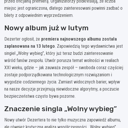
przed oficjalną premierą. Organizatorzy podkreślają, że liczba
miejsc jest ograniczona, dlatego zainteresowani powinni zadbać o
bilety z odpowiednim wyprzedzeniem.
Nowy album już w lutym
Dezerter ogłosił, że
premiera najnowszego albumu została
zaplanowana na 13 lutego
. Zapowiedzią tego wydawnictwa jest
singiel „Wolny wybieg”, który już teraz budzi zainteresowanie
wśród fanów zespołu. Utwór porusza temat wolności w realiach
XXI wieku, gdzie – jak zauważa zespół – swoboda coraz częściej
zostaje podporządkowana technologicznym rozwiązaniom i
wygodzie codziennego życia. Zamiast widocznych barier, wpływ
na nasze decyzje przejmują niewidoczne algorytmy, a poczucie
bezpieczeństwa często bywa pozorne.
Znaczenie singla „Wolny wybieg”
Nowy utwór Dezertera to nie tylko muzyczna zapowiedź albumu,
ale również krytyczna analiza współczesności. „Wolny wybieg”