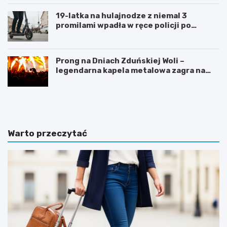
19-latka na hulajnodze z niemal 3
promilami wpadła w ręce policji po
szalonej jeździe
Prong na Dniach Zduńskiej Woli –
legendarna kapela metalowa zagra na
żywo!
Z
G
d
m
u
i
ń
n
s
a
Warto przeczytać
k
Ł
a
a
W
s
o
k
l
m
a
o
i
d
n
e
w
r
e
n