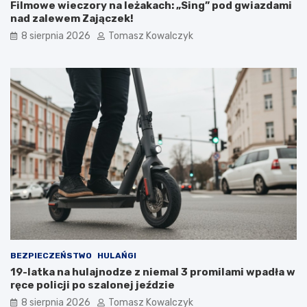
d
Filmowe wieczory na leżakach: „Sing” pod gwiazdami
o
nad zalewem Zajączek!
2
8 sierpnia 2026
Tomasz Kowalczyk
0
2
6
r
o
k
u
BEZPIECZEŃSTWO
HULAŃGI
19-latka na hulajnodze z niemal 3 promilami wpadła w
ręce policji po szalonej jeździe
8 sierpnia 2026
Tomasz Kowalczyk