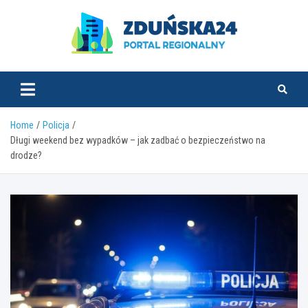
Skip
to
content
zdunska24.pl
Home
Policja
Długi weekend bez wypadków – jak zadbać o bezpieczeństwo na
drodze?