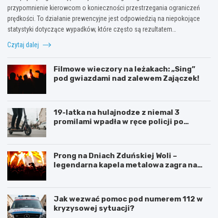
przypomnienie kierowcom o konieczności przestrzegania ograniczeń
prędkości. To działanie prewencyjne jest odpowiedzią na niepokojące
statystyki dotyczące wypadków, które często są rezultatem…
Czytaj dalej
Filmowe wieczory na leżakach: „Sing”
pod gwiazdami nad zalewem Zajączek!
19-latka na hulajnodze z niemal 3
promilami wpadła w ręce policji po
szalonej jeździe
Prong na Dniach Zduńskiej Woli –
legendarna kapela metalowa zagra na
żywo!
Jak wezwać pomoc pod numerem 112 w
kryzysowej sytuacji?