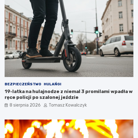
a
a
t
n
u
a
r
d
y
z
s
b
t
i
ó
o
w
r
!
n
i
k
a
m
i
BEZPIECZEŃSTWO
HULAŃGI
d
19-latka na hulajnodze z niemal 3 promilami wpadła w
o
ręce policji po szalonej jeździe
2
8 sierpnia 2026
Tomasz Kowalczyk
0
2
6
r
o
k