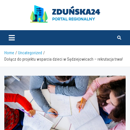
Skip
to
content
zdunska24.pl
Home
Uncategorized
Dołącz do projektu wsparcia dzieci w Sędziejowicach – rekrutacja trwa!