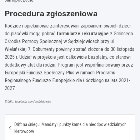
Procedura zgłoszeniowa
Rodzice i opiekunowie zainteresowani zapisaniem swoich dzieci
do placówki mogą pobrać
formularze rekrutacyjne
z Gminnego
Ośrodka Pomocy Społecznej w Sędziejowicach przy ul.
Wieluńskiej 7. Dokumenty powinny zostać złożone do 30 listopada
2025 r. Udział w projekcie jest całkowicie bezpłatny, co stanowi
dodatkowy atut dla rodzin. Program jest współfinansowany przez
Europejski Fundusz Społeczny Plus w ramach Programu
Regionalnego Fundusze Europejskie dla Łódzkiego na lata 2021-
2027.
Źródło: facebook.com/sedziejowice
Nawigacja
Drift na śniegu: Mandaty i punkty karne dla nieodpowiedzialnych
wpisu
kierowców