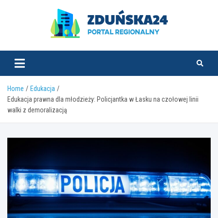
Skip
to
content
zdunska24.pl
Home
Edukacja
Edukacja prawna dla młodzieży: Policjantka w Łasku na czołowej linii
walki z demoralizacją