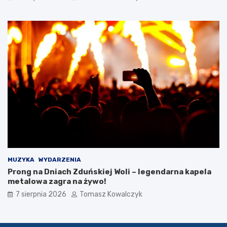
0
2
6
r
o
k
u
MUZYKA
WYDARZENIA
Prong na Dniach Zduńskiej Woli – legendarna kapela
metalowa zagra na żywo!
7 sierpnia 2026
Tomasz Kowalczyk