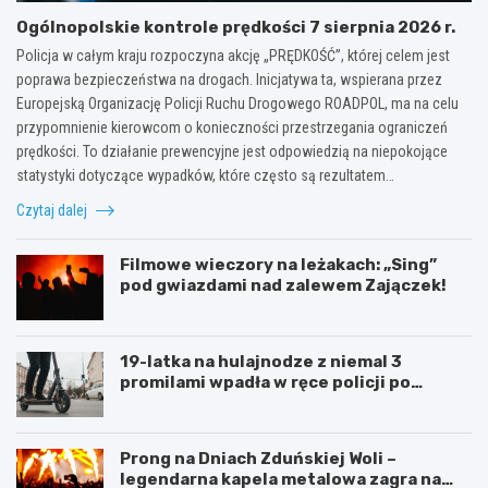
Ogólnopolskie kontrole prędkości 7 sierpnia 2026 r.
Policja w całym kraju rozpoczyna akcję „PRĘDKOŚĆ”, której celem jest
poprawa bezpieczeństwa na drogach. Inicjatywa ta, wspierana przez
Europejską Organizację Policji Ruchu Drogowego ROADPOL, ma na celu
przypomnienie kierowcom o konieczności przestrzegania ograniczeń
prędkości. To działanie prewencyjne jest odpowiedzią na niepokojące
statystyki dotyczące wypadków, które często są rezultatem…
Czytaj dalej
Filmowe wieczory na leżakach: „Sing”
pod gwiazdami nad zalewem Zajączek!
19-latka na hulajnodze z niemal 3
promilami wpadła w ręce policji po
szalonej jeździe
Prong na Dniach Zduńskiej Woli –
legendarna kapela metalowa zagra na