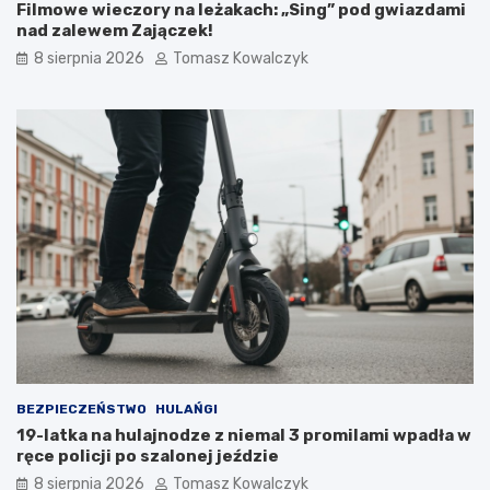
Filmowe wieczory na leżakach: „Sing” pod gwiazdami
o
u
nad zalewem Zajączek!
w
k
e
t
8 sierpnia 2026
Tomasz Kowalczyk
d
u
l
r
a
a
t
n
u
a
r
d
y
z
s
b
t
i
ó
o
w
r
!
n
i
k
a
m
i
BEZPIECZEŃSTWO
HULAŃGI
d
19-latka na hulajnodze z niemal 3 promilami wpadła w
o
ręce policji po szalonej jeździe
2
8 sierpnia 2026
Tomasz Kowalczyk