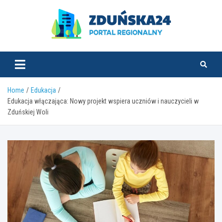
Skip
to
content
zdunska24.pl
Home
Edukacja
Edukacja włączająca: Nowy projekt wspiera uczniów i nauczycieli w
Zduńskiej Woli