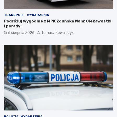
m
i
d
TRANSPORT
WYDARZENIA
o
Podróżuj wygodnie z MPK Zduńska Wola: Ciekawostki
2
i porady!
0
6 sierpnia 2026
Tomasz Kowalczyk
2
6
r
o
k
u
POLICJA
WYDARZENIA