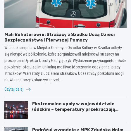
Mali Bohaterowie: Strażacy z Szadku Uczą Dzieci
Bezpieczeństwa i Pierwszej Pomocy
W dniu 5 sierpnia w Miejsko-Gminnym Ośrodku Kultury w Szadku odbyły
się nietypowe półkolonie, które zorganizowali miejscowi strażacy na
prośbę pani Dyrektor Doroty Gabryjączyk. Wydarzenie przyciągnęło młode
pokolenie, oferując im unikalną możliwość poznania codziennej pracy
strażaków. Warsztaty z udziałem strażaków Uczestnicy półkolonii mogli
na własne oczy zobaczyć sprzęt…
Czytaj dalej
Ekstremalne upały w województwie
łódzkim – temperatury przekraczają
35ºC!
Podróżuj wygodnie z MPK Zduńska Wola: