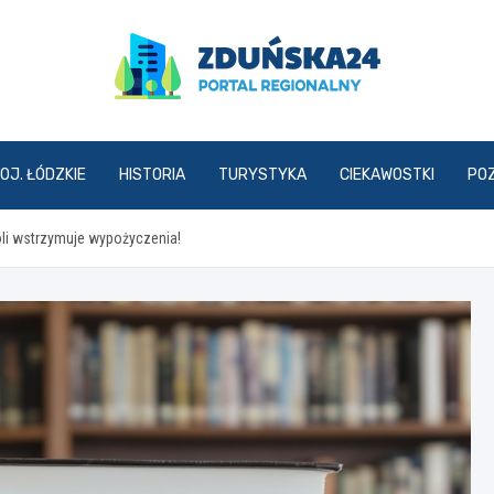
zdunska24.pl
OJ. ŁÓDZKIE
HISTORIA
TURYSTYKA
CIEKAWOSTKI
PO
oli wstrzymuje wypożyczenia!