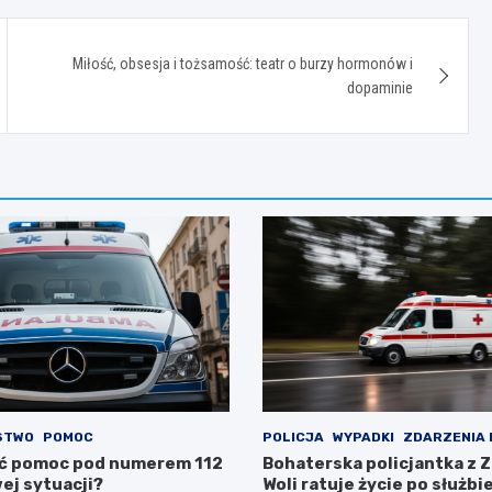
Miłość, obsesja i tożsamość: teatr o burzy hormonów i
dopaminie
STWO
POMOC
POLICJA
WYPADKI
ZDARZENIA
ć pomoc pod numerem 112
Bohaterska policjantka z 
ej sytuacji?
Woli ratuje życie po służbi