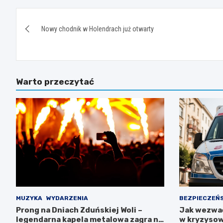
Nawigacja
Nowy chodnik w Holendrach już otwarty
wpisu
Warto przeczytać
MUZYKA
WYDARZENIA
BEZPIECZEŃ
Prong na Dniach Zduńskiej Woli –
Jak wezwa
legendarna kapela metalowa zagra na
w kryzysow