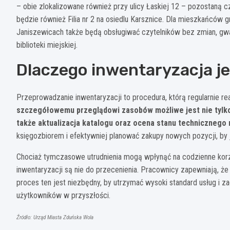
– obie zlokalizowane również przy ulicy Łaskiej 12 – pozostaną
będzie również Filia nr 2 na osiedlu Karsznice. Dla mieszkańców g
Janiszewicach także będą obsługiwać czytelników bez zmian, gwa
biblioteki miejskiej.
Dlaczego inwentaryzacja j
Przeprowadzanie inwentaryzacji to procedura, którą regularnie re
szczegółowemu przeglądowi zasobów możliwe jest nie tylko
także aktualizacja katalogu oraz ocena stanu technicznego
księgozbiorem i efektywniej planować zakupy nowych pozycji, by 
Chociaż tymczasowe utrudnienia mogą wpłynąć na codzienne korzy
inwentaryzacji są nie do przecenienia. Pracownicy zapewniają, że
proces ten jest niezbędny, by utrzymać wysoki standard usług i
użytkowników w przyszłości.
Źródło: Urząd Miasta Zduńska Wola