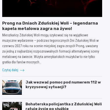
Prong na Dniach Zduńskiej Woli – legendarna
kapela metalowa zagra na żywo!
Mieszkańcy Zduńskiej Woli mogą szykować się na wyjątkowe
muzyczne wydarzenie – podczas tegorocznych Dni Zduńskiej Woli w
czerwcu 2027 roku na scenie miejskiej zagra zespół Prong, uważany
za jedną z najbardziej rozpoznawalnych formacji alternatywnej sceny
metalowej na świecie. Wizyta amerykańskich muzyków to nie tylko
gratka dla fanów mocnych…
Czytaj dalej
Jak wezwać pomoc pod numerem 112 w
kryzysowej sytuacji?
Bohaterska policjantka z Zduńskiej Woli
ratuje życie po służbie