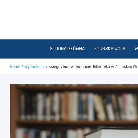
Skip
to
content
STRONA GŁÓWNA
ZDUŃSKA WOLA
W
Home
Wydarzenia
Księgozbiór w remoncie: Biblioteka w Zduńskiej W