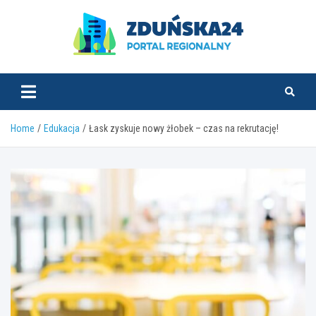
Skip
to
content
zdunska24.pl
Home
Edukacja
Łask zyskuje nowy żłobek – czas na rekrutację!