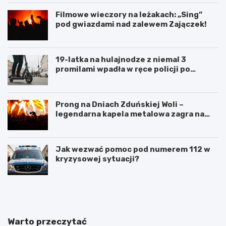
Filmowe wieczory na leżakach: „Sing”
pod gwiazdami nad zalewem Zajączek!
19-latka na hulajnodze z niemal 3
promilami wpadła w ręce policji po
szalonej jeździe
Prong na Dniach Zduńskiej Woli –
legendarna kapela metalowa zagra na
żywo!
Jak wezwać pomoc pod numerem 112 w
kryzysowej sytuacji?
Z
G
d
m
u
i
ń
n
s
a
Warto przeczytać
k
Ł