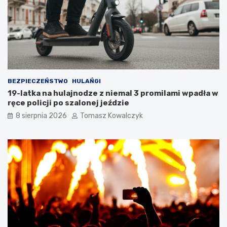
t
i
ó
o
w
r
!
n
i
k
a
m
i
BEZPIECZEŃSTWO
HULAŃGI
d
19-latka na hulajnodze z niemal 3 promilami wpadła w
o
ręce policji po szalonej jeździe
2
8 sierpnia 2026
Tomasz Kowalczyk
0
2
6
r
o
k
u