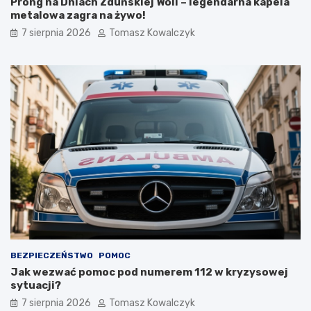
Prong na Dniach Zduńskiej Woli – legendarna kapela
w
y
metalowa zagra na żywo!
e
s
7 sierpnia 2026
Tomasz Kowalczyk
t
t
r
y
a
k
s
ę
y
:
p
n
i
o
e
w
s
a
z
i
o
n
-
f
r
r
o
a
w
s
e
t
r
r
BEZPIECZEŃSTWO
POMOC
o
u
Jak wezwać pomoc pod numerem 112 w kryzysowej
w
k
sytuacji?
e
t
d
u
7 sierpnia 2026
Tomasz Kowalczyk