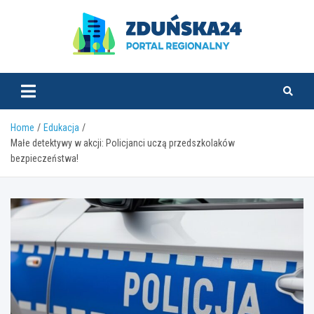
Skip
to
content
zdunska24.pl
Home
Edukacja
Małe detektywy w akcji: Policjanci uczą przedszkolaków
bezpieczeństwa!