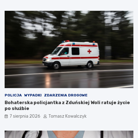
l
r
a
a
t
n
u
a
r
d
y
z
s
b
t
i
ó
o
w
r
!
n
i
k
a
m
i
d
POLICJA
WYPADKI
ZDARZENIA DROGOWE
o
Bohaterska policjantka z Zduńskiej Woli ratuje życie
2
po służbie
0
7 sierpnia 2026
Tomasz Kowalczyk
2
6
r
o